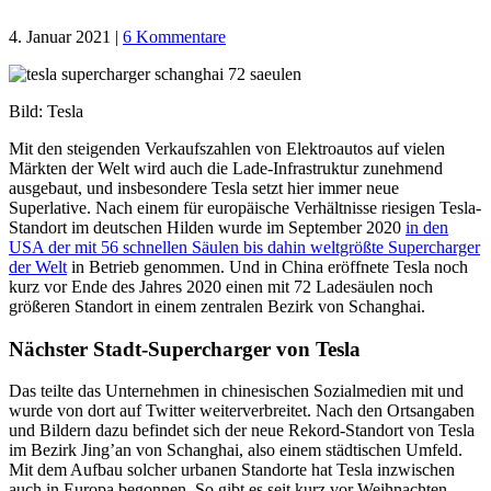
4. Januar 2021
|
6 Kommentare
Bild: Tesla
Mit den steigenden Verkaufszahlen von Elektroautos auf vielen
Märkten der Welt wird auch die Lade-Infrastruktur zunehmend
ausgebaut, und insbesondere Tesla setzt hier immer neue
Superlative. Nach einem für europäische Verhältnisse riesigen Tesla-
Standort im deutschen Hilden wurde im September 2020
in den
USA der mit 56 schnellen Säulen bis dahin weltgrößte Supercharger
der Welt
in Betrieb genommen. Und in China eröffnete Tesla noch
kurz vor Ende des Jahres 2020 einen mit 72 Ladesäulen noch
größeren Standort in einem zentralen Bezirk von Schanghai.
Nächster Stadt-Supercharger von Tesla
Das teilte das Unternehmen in chinesischen Sozialmedien mit und
wurde von dort auf Twitter weiterverbreitet. Nach den Ortsangaben
und Bildern dazu befindet sich der neue Rekord-Standort von Tesla
im Bezirk Jing’an von Schanghai, also einem städtischen Umfeld.
Mit dem Aufbau solcher urbanen Standorte hat Tesla inzwischen
auch in Europa begonnen. So gibt es seit kurz vor Weihnachten