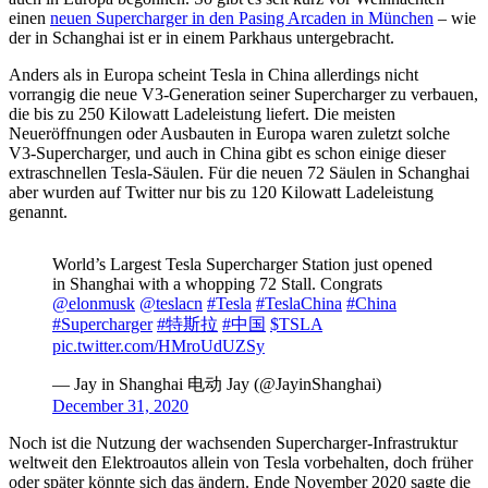
einen
neuen Supercharger in den Pasing Arcaden in München
– wie
der in Schanghai ist er in einem Parkhaus untergebracht.
Anders als in Europa scheint Tesla in China allerdings nicht
vorrangig die neue V3-Generation seiner Supercharger zu verbauen,
die bis zu 250 Kilowatt Ladeleistung liefert. Die meisten
Neueröffnungen oder Ausbauten in Europa waren zuletzt solche
V3-Supercharger, und auch in China gibt es schon einige dieser
extraschnellen Tesla-Säulen. Für die neuen 72 Säulen in Schanghai
aber wurden auf Twitter nur bis zu 120 Kilowatt Ladeleistung
genannt.
World’s Largest Tesla Supercharger Station just opened
in Shanghai with a whopping 72 Stall. Congrats
@elonmusk
@teslacn
#Tesla
#TeslaChina
#China
#Supercharger
#特斯拉
#中国
$TSLA
pic.twitter.com/HMroUdUZSy
— Jay in Shanghai 电动 Jay (@JayinShanghai)
December 31, 2020
Noch ist die Nutzung der wachsenden Supercharger-Infrastruktur
weltweit den Elektroautos allein von Tesla vorbehalten, doch früher
oder später könnte sich das ändern. Ende November 2020 sagte die