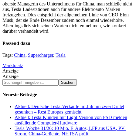
oberste Managerin des Unternehmens für China, man schließe nicht
aus, Tesla-Ladestationen auch für andere Elektroauto-Marken
freizugeben. Dies entspricht der allgemeinen Linie von CEO Elon
Musk, der sie Ende Dezember zudem noch einmal wiederholte.
Allerdings ließ sich seinen Worten nicht entnehmen, wie konkret
darüber verhandelt wird.
Passend dazu
Tags:
China
,
Supercharger
,
Tesla
Marktplatz
Anzeige
Anzeige
Suchbegriff
eingeben...
Neueste Beiträge
Aktuell: Deutsche Tesla-Verkäufe im Juli um zwei Drittel
gesunken – Rest Europas gemischt
Aktuell: Tesla-Kunden mit Light-Version von FSD melden
ausfallende Computer-Hardware
Tesla-Woche 31/26: 10 Mio. E-Autos, LFP aus USA, PV-
Strom, China-Gerüchte, NHTSA prüft