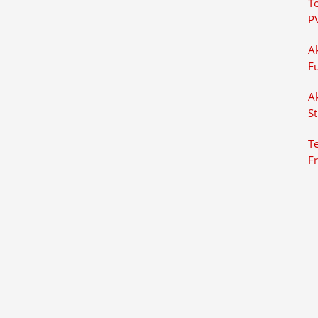
T
P
Ak
F
Ak
S
Te
F