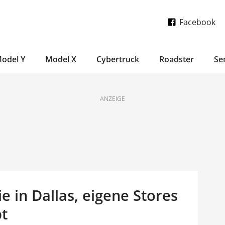
Facebook
odel Y
Model X
Cybertruck
Roadster
Se
ANZEIGE
e in Dallas, eigene Stores
bt