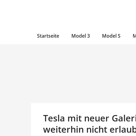
Zum
Skip
Zum
Inhalt
to
Inhalt
wechseln
main
wechseln
content
Startseite
Model 3
Model S
M
Tesla mit neuer Galeri
weiterhin nicht erlau