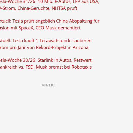
esla-Woche 31/26: 10 Mio. E-Autos, LFP aus USA,
V-Strom, China-Gerüchte, NHTSA prüft
tuell: Tesla prüft angeblich China-Abspaltung für
usion mit SpaceX, CEO Musk dementiert
tuell: Tesla kauft 1 Terawattstunde sauberen
trom pro Jahr von Rekord-Projekt in Arizona
sla-Woche 30/26: Starlink in Autos, Restwert,
rankreich vs. FSD, Musk bremst bei Robotaxis
ANZEIGE