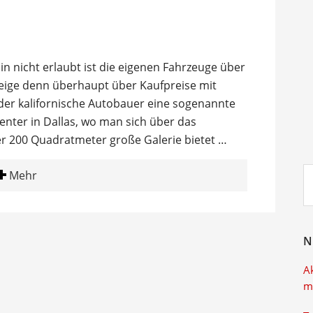
n nicht erlaubt ist die eigenen Fahrzeuge über
weige denn überhaupt über Kaufpreise mit
 der kalifornische Autobauer eine sogenannte
nter in Dallas, wo man sich über das
r 200 Quadratmeter große Galerie bietet …
Su
Mehr
ei
N
A
m