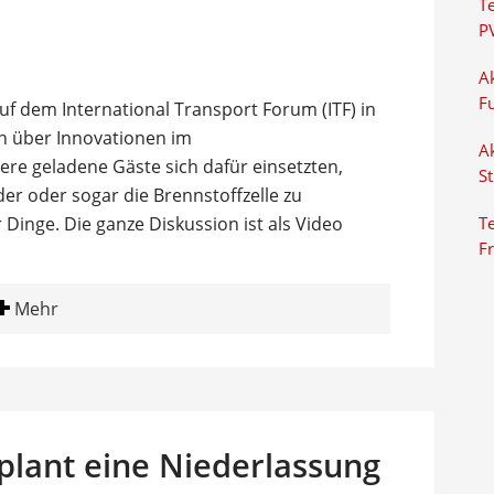
T
P
Ak
F
uf dem International Transport Forum (ITF) in
on über Innovationen im
Ak
e geladene Gäste sich dafür einsetzten,
S
er oder sogar die Brennstoffzelle zu
r Dinge. Die ganze Diskussion ist als Video
Te
F
Mehr
 plant eine Niederlassung