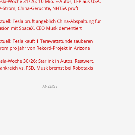
esla-Woche 31/26: 10 Mio. E-Autos, LFP aus USA,
V-Strom, China-Gerüchte, NHTSA prüft
tuell: Tesla prüft angeblich China-Abspaltung für
usion mit SpaceX, CEO Musk dementiert
tuell: Tesla kauft 1 Terawattstunde sauberen
trom pro Jahr von Rekord-Projekt in Arizona
sla-Woche 30/26: Starlink in Autos, Restwert,
rankreich vs. FSD, Musk bremst bei Robotaxis
ANZEIGE