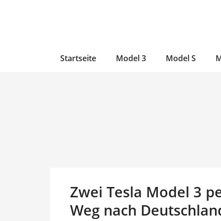
Zum
Skip
Zum
Inhalt
to
Inhalt
wechseln
main
wechseln
content
Startseite
Model 3
Model S
M
Zwei Tesla Model 3 pe
Weg nach Deutschlan