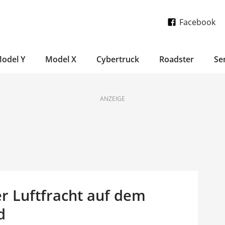
Facebook
odel Y
Model X
Cybertruck
Roadster
Se
ANZEIGE
r Luftfracht auf dem
d