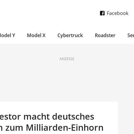
Facebook
odel Y
Model X
Cybertruck
Roadster
Se
ANZEIGE
vestor macht deutsches
um zum Milliarden-Einhorn