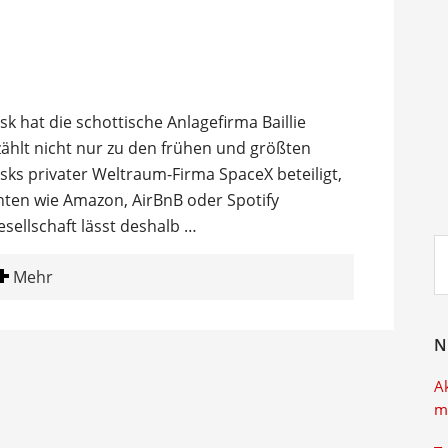
 hat die schottische Anlagefirma Baillie
zählt nicht nur zu den frühen und größten
sks privater Weltraum-Firma SpaceX beteiligt,
hten wie Amazon, AirBnB oder Spotify
esellschaft lässt deshalb …
Su
ei
Mehr
N
A
m