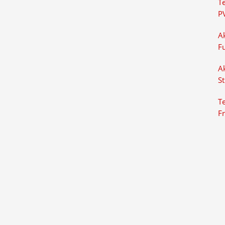
T
P
Ak
F
Ak
S
Te
F