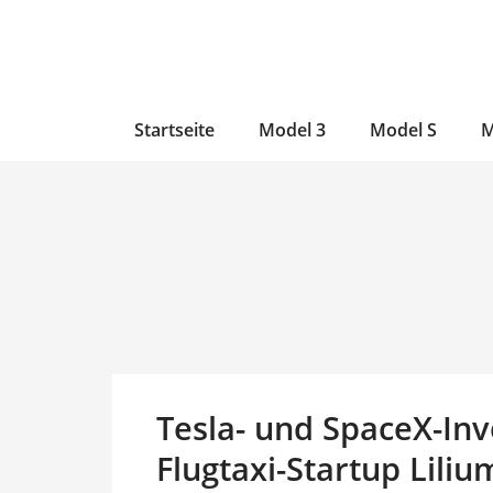
Zum
Skip
Zum
Inhalt
to
Inhalt
wechseln
main
wechseln
content
Startseite
Model 3
Model S
M
Tesla- und SpaceX-In
Flugtaxi-Startup Lili