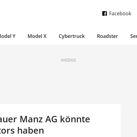
Facebook
odel Y
Model X
Cybertruck
Roadster
Se
ANZEIGE
auer Manz AG könnte
tors haben