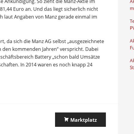
se Ankündigung. So zieht die Manz-Aktie im
A
m
1,44 Euro an. Und das liegt sicherlich nicht
ch laut Angaben von Manz gerade einmal im
T
P
rt, da sich die Manz AG selbst „ausgezeichnete
Ak
F
in den kommenden Jahren“ verspricht. Dabei
schäftsbereich Battery „schon bald Umsätze
Ak
tschaften. In 2014 waren es noch knapp 24
S
Marktplatz