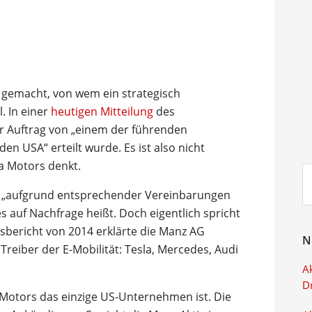
gemacht, von wem ein strategisch
. In einer
heutigen Mitteilung
des
er Auftrag von „einem der führenden
n USA“ erteilt wurde. Es ist also nicht
a Motors denkt.
Su
ei
„aufgrund entsprechender Vereinbarungen
s auf Nachfrage heißt. Doch eigentlich spricht
tsbericht von 2014 erklärte die Manz AG
N
eiber der E-Mobilität: Tesla, Mercedes, Audi
Ak
D
la Motors das einzige US-Unternehmen ist. Die