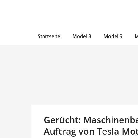
Zum
Skip
Zum
Inhalt
to
Inhalt
wechseln
main
wechseln
content
Startseite
Model 3
Model S
M
Gerücht: Maschinenb
Auftrag von Tesla Mo