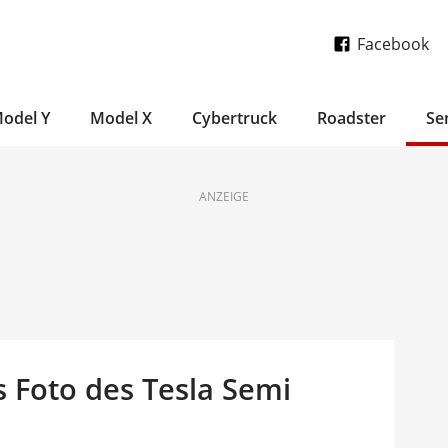
Facebook
odel Y
Model X
Cybertruck
Roadster
Se
ANZEIGE
 Foto des Tesla Semi