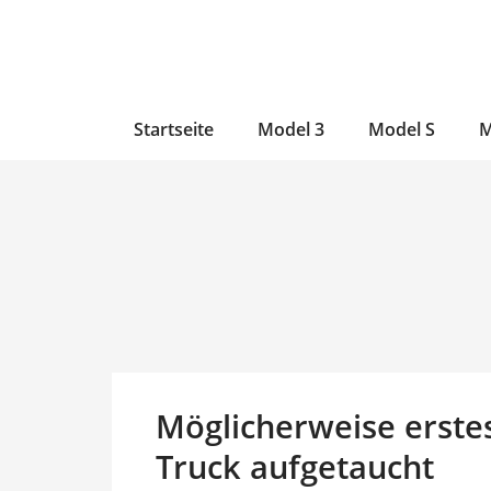
Zum
Skip
Zum
Inhalt
to
Inhalt
wechseln
main
wechseln
content
Startseite
Model 3
Model S
M
Möglicherweise erstes
Truck aufgetaucht