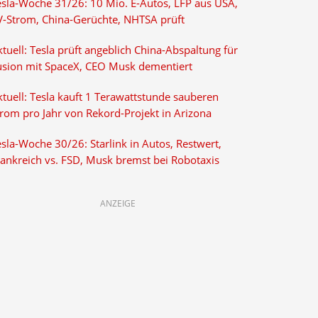
esla-Woche 31/26: 10 Mio. E-Autos, LFP aus USA,
V-Strom, China-Gerüchte, NHTSA prüft
tuell: Tesla prüft angeblich China-Abspaltung für
usion mit SpaceX, CEO Musk dementiert
tuell: Tesla kauft 1 Terawattstunde sauberen
trom pro Jahr von Rekord-Projekt in Arizona
sla-Woche 30/26: Starlink in Autos, Restwert,
rankreich vs. FSD, Musk bremst bei Robotaxis
ANZEIGE