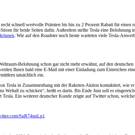
echt schnell wertvolle Prämien bis hin zu 2 Prozent Rabatt für einen
rom für beide Seiten dafür. Außerdem stellte Tesla eine Belohnung in 
n können
. Wie auf den Roadster noch heute warteten viele Tesla-Anwerber
ltraum-Belohnung schon gar nicht mehr erwähnt, auf den deutschen ab
 werden Ihnen bald eine E-Mail mit einer Einladung zum Einreichen ein
ittlern tatsächlich ein.
n Tesla in Zusammenhang mit der Raketen-Aktion kontaktiert, wie er 
e ins Weltall zu schicken“, heißt es darin. Bis Ende Juni soll es einger
rt Tesla. Ein weiterer deutscher Kunde zeigte auf Twitter schon, welches
twitter.com/SuR74qnLp1