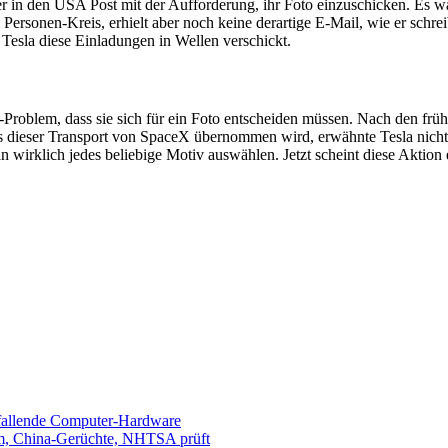
 in den USA Post mit der Aufforderung, ihr Foto einzuschicken. Es ware
m Personen-Kreis, erhielt aber noch keine derartige E-Mail, wie er sch
Tesla diese Einladungen in Wellen verschickt.
-Problem, dass sie sich für ein Foto entscheiden müssen. Nach den frü
s dieser Transport von SpaceX übernommen wird, erwähnte Tesla nicht 
klich jedes beliebige Motiv auswählen. Jetzt scheint diese Aktion er
sfallende Computer-Hardware
m, China-Gerüchte, NHTSA prüft