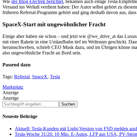
Wie
der Blog Electrek berichtet
, bekamen auch einige Tesla-Empfehler
Versand ins Weltall verdient haben: Der Autor selbst gehört zu diese
früheren Referral-Programm gehört und ging deshalb davon aus, dass 
SpaceX-Start mit ungewöhnlicher Fracht
Einige aber haben sie schon – und jetzt wie @we_drive_at das Luxus
mit einer Rakete in eine Umlaufbahn tief im Weltraum geschickt. Das
herumschweben, schrieb CEO Musk dazu, und im Übrigen könne man wir
also ungewöhnliche Fracht an Bord sein.
Passend dazu
Tags:
Referral
,
SpaceX
,
Tesla
Marktplatz
Anzeige
Anzeige
Suchbegriff
eingeben...
Neueste Beiträge
Aktuell: Tesla-Kunden mit Light-Version von FSD melden au
Tesla-Woche 31/26: 10 Mio. E-Autos, LFP aus USA, PV-Stro