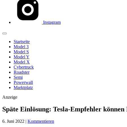
Instagram
Startseite
Model 3
Model S
Model Y
Model X
Cybertruck
Roadster
Semi
Powerwall
Marktplatz
Anzeige
Späte Einlösung: Tesla-Empfehler können 
6. Juni 2022
|
Kommentieren