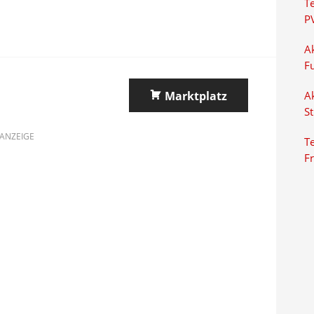
T
P
Ak
F
Marktplatz
Ak
S
ANZEIGE
Te
F