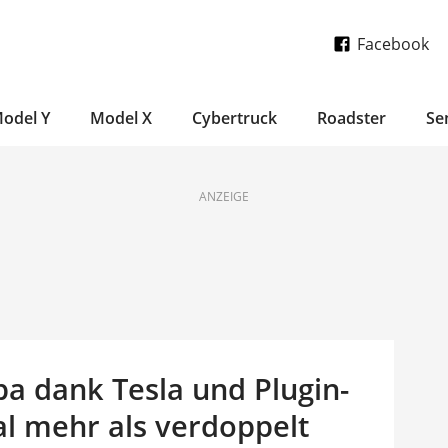
Facebook
odel Y
Model X
Cybertruck
Roadster
Se
ANZEIGE
opa dank Tesla und Plugin-
al mehr als verdoppelt