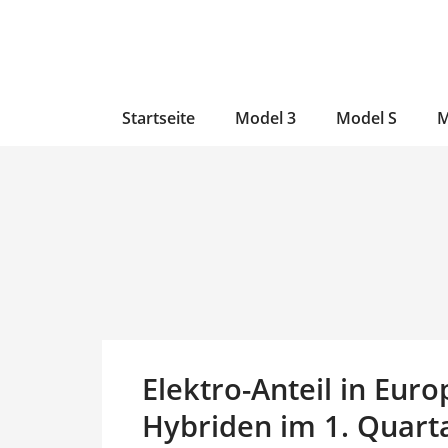
Zum
Skip
Zum
Inhalt
to
Inhalt
wechseln
main
wechseln
content
Startseite
Model 3
Model S
M
Elektro-Anteil in Eur
Hybriden im 1. Quart