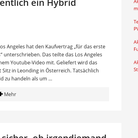
entlich ein Hybrid
A
m
T
P
Ak
os Angeles hat den Kaufvertrag „für das erste
F
 unterschrieben. Das teilte das Los Angeles
nem Youtube-Video mit. Geliefert wird das
Ak
S
itz in Leonding in Österreich. Tatsächlich
id zu handeln als um …
Mehr
 sicher, ob irgendjemand