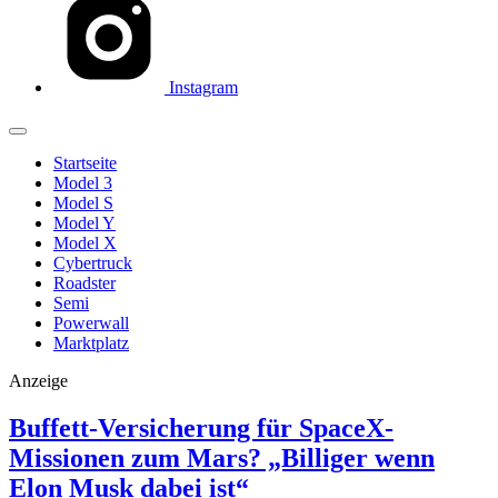
Instagram
Startseite
Model 3
Model S
Model Y
Model X
Cybertruck
Roadster
Semi
Powerwall
Marktplatz
Anzeige
Buffett-Versicherung für SpaceX-
Missionen zum Mars? „Billiger wenn
Elon Musk dabei ist“