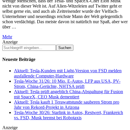
wenige Menschen, dass der Tesla- und SpaceX-Chef Elon Musk
nicht von dieser Welt ist. Auf Alien-Witzeleien auf Twitter geht er
selbst gerne ein, und auch als Zeitreisender wurde der Vielfach-
Unternehmer und neuerdings reichste Mann der Welt gelegentlich
schon verdächtigt. Das meiste davon ist natürlich nur Spaß, aber wer
über …
Mehr
Anzeige
Suchbegriff
eingeben...
Neueste Beiträge
Aktuell: Tesla-Kunden mit Light-Version von FSD melden
ausfallende Computer-Hardware
Tesla-Woche 31/26: 10 Mio. E-Autos, LFP aus USA, PV-
Strom, China-Gerüchte, NHTSA prüft
Aktuell: Tesla prüft angeblich China-Abspaltung für Fusion
mit SpaceX, CEO Musk dementiert
Aktuell: Tesla kauft 1 Terawattstunde sauberen Strom pro
Jahr von Rekord-Projekt in Arizona
Tesla-Woche 30/26: Starlink in Autos, Restwert, Frankreich
vs. FSD, Musk bremst bei Robotaxis
Anzeige