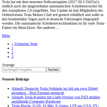
Tesla hat mit dem neuesten Softwareupdate (2017.50.3 f3425a1)
endlich auch die langersehnten automatischen Scheibenwischer für
den Autopiloten 2.0 eingeführt. Das Update ist laut Mitgliedern des
Onlineforums Tesla Motors Club seit gestern erhältlich und sollte in
den kommenden Tagen auch in deutsche Fahrzeugen eingespielt
werden. Die automatische Scheibenwischfunktion ist für viele Tesla-
Fahrer ein Must-Have. Bei anderen …
Mehr
« Vorherige Seite
Go
1
to
Go
2
page
to
Go
3
page
to
Anzeige
page
Suchbegriff
eingeben...
Neueste Beiträge
Aktuell: Deutsche Tesla-Verkäufe im Juli um zwei Drittel
gesunken – Rest Europas gemischt
Aktuell: Tesla-Kunden mit Light-Version von FSD melden
ausfallende Computer-Hardware
Tesla-Woche 31/26: 10 Mio. E-Autos, LFP aus USA, PV-