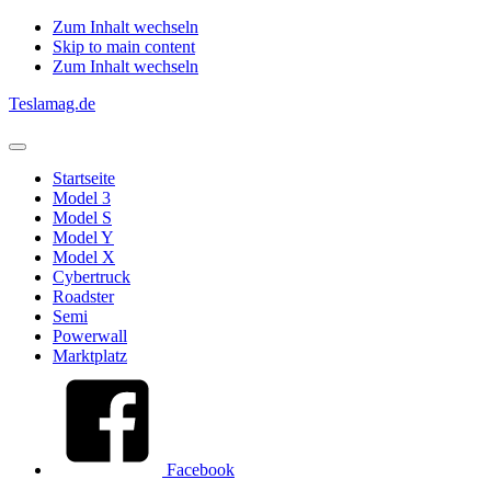
Zum Inhalt wechseln
Skip to main content
Zum Inhalt wechseln
Teslamag.de
Startseite
Model 3
Model S
Model Y
Model X
Cybertruck
Roadster
Semi
Powerwall
Marktplatz
Facebook