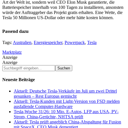
Art der Welt ist, sondern weil CEO Elon Musk garantierte, die
Batteriespeicher innerhalb von 100 Tagen zu installieren, ansonsten
würde der Auftraggeber das Projekt gratis erhalten. Eine Wette, die
Tesla 50 Millionen US-Dollar oder mehr hätte kosten können.
Passend dazu
Tags:
Australien
,
Energiespeicher
,
Powerpack
,
Tesla
Marktplatz
Anzeige
Anzeige
Suchbegriff
eingeben...
Neueste Beiträge
Aktuell: Deutsche Tesla-Verkäufe im Juli um zwei Drittel
gesunken – Rest Europas gemischt
Aktuell: Tesla-Kunden mit Light-Version von FSD melden
ausfallende Computer-Hardware
Tesla-Woche 31/26: 10 Mio. E-Autos, LFP aus USA, PV-
Strom, China-Gerüchte, NHTSA prüft
Aktuell: Tesla prüft angeblich China-Abspaltung für Fusion
mit SpaceX, CEO Musk dementiert