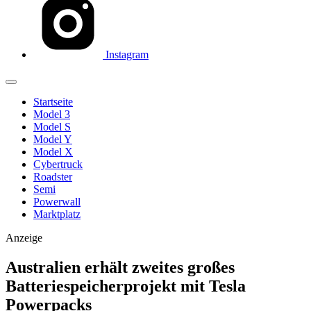
Instagram
Startseite
Model 3
Model S
Model Y
Model X
Cybertruck
Roadster
Semi
Powerwall
Marktplatz
Anzeige
Australien erhält zweites großes
Batteriespeicherprojekt mit Tesla
Powerpacks