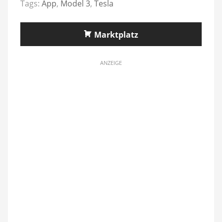
Tags:
App
,
Model 3
,
Tesla
Marktplatz
ANZEIGE