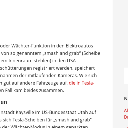
 oder Wächter-Funktion in den Elektroautos
le von so genanntem „smash and grab“ (Scheibe
dem Innenraum stehlen) in den USA
Erschütterungen registriert werden, speichert
Su
ufnahmen der mitlaufenden Kameras. Wie sich
ei
ch gut auf andere Fahrzeuge auf,
die in Tesla-
len Fall kam beides zusammen.
N
ken
Ak
leinstadt Kaysville im US-Bundesstaat Utah auf
D
ss sich Tesla-Scheiben für „smash and grab“
nn der Wächter-Modus in einem geparkten