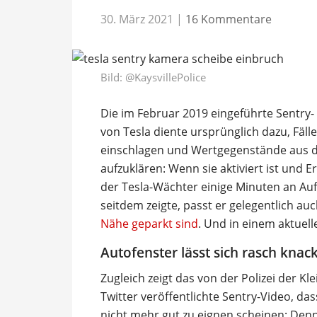
30. März 2021
|
16 Kommentare
Bild:
@KaysvillePolice
Die im Februar 2019 eingeführte Sentry-
von Tesla diente ursprünglich dazu, Fäl
einschlagen und Wertgegenstände aus 
aufzuklären: Wenn sie aktiviert ist und 
der Tesla-Wächter einige Minuten an A
seitdem zeigte, passt er gelegentlich au
Nähe geparkt sind
. Und in einem aktuel
Autofenster lässt sich rasch knac
Zugleich zeigt das von der Polizei der K
Twitter veröffentlichte Sentry-Video, da
nicht mehr gut zu eignen scheinen: De