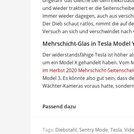
ungefähr das Gleiche bei dem Elektroaut
und wieder traktiert er die Seitenschei
immer wieder dagegen, auch aus verschi
Der Dieb schaut ratlos, nimmt die auf 
Versuch an sich und verschwindet nach 
Mehrschicht-Glas in Tesla Model 
Der widerstandsfähige Tesla ist höher a
um ein Model X gehandelt haben. Vom Mo
im Herbst 2020 Mehrschicht-Seitenschei
Model 3. Es könnte also gut sein, dass d
Wächter-Kameras voraus hatte, sondern
Passend dazu
Tags:
Diebstahl
,
Sentry Mode
,
Tesla
,
Vid