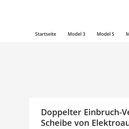
Zum
Skip
Zum
Inhalt
to
Inhalt
wechseln
main
wechseln
content
Startseite
Model 3
Model S
M
Doppelter Einbruch-V
Scheibe von Elektroau