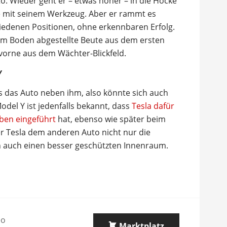
o. Wieder geht er – etwas höher – in die Hocke
be mit seinem Werkzeug. Aber er rammt es
edenen Positionen, ohne erkennbaren Erfolg.
dem Boden abgestellte Beute aus dem ersten
vorne aus dem Wächter-Blickfeld.
Y
ls das Auto neben ihm, also könnte sich auch
del Y ist jedenfalls bekannt, dass
Tesla dafür
ben eingeführt
hat, ebenso wie später beim
er Tesla dem anderen Auto nicht nur die
 auch einen besser geschützten Innenraum.
eo
Marktplatz