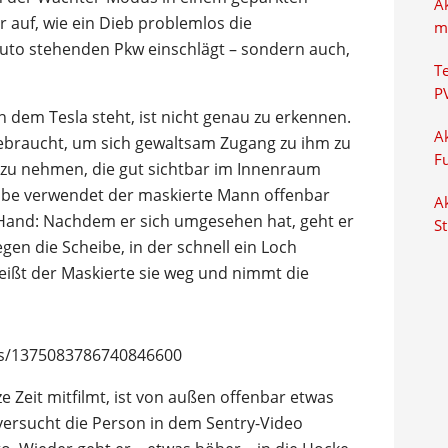
A
 auf, wie ein Dieb problemlos die
m
uto stehenden Pkw einschlägt – sondern auch,
T
P
 dem Tesla steht, ist nicht genau zu erkennen.
Ak
ebraucht, um sich gewaltsam Zugang zu ihm zu
F
 zu nehmen, die gut sichtbar im Innenraum
ibe verwendet der maskierte Mann offenbar
Ak
Hand: Nachdem er sich umgesehen hat, geht er
S
gen die Scheibe, in der schnell ein Loch
ißt der Maskierte sie weg und nimmt die
atus/1375083786740846600
 Zeit mitfilmt, ist von außen offenbar etwas
versucht die Person in dem Sentry-Video