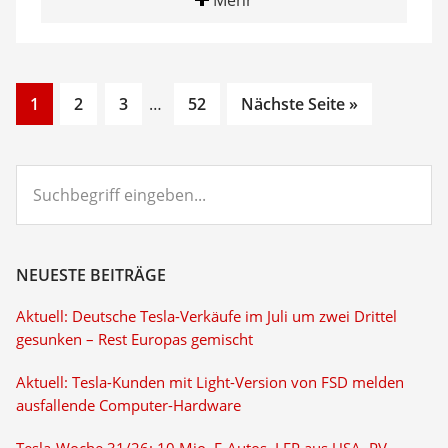
Mehr
Go
Go
Go
Interim
Go
1
2
3
…
52
Nächste Seite »
to
to
to
pages
to
page
page
page
omitted
page
Suchbegriff
eingeben...
NEUESTE BEITRÄGE
Aktuell: Deutsche Tesla-Verkäufe im Juli um zwei Drittel
gesunken – Rest Europas gemischt
Aktuell: Tesla-Kunden mit Light-Version von FSD melden
ausfallende Computer-Hardware