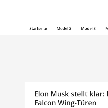
Zum
Skip
Zum
Inhalt
to
Inhalt
wechseln
main
wechseln
content
Startseite
Model 3
Model S
M
Elon Musk stellt klar
Falcon Wing-Türen