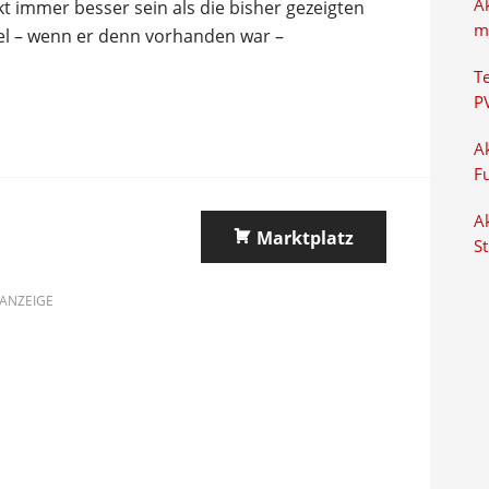
A
kt immer besser sein als die bisher gezeigten
m
fel – wenn er denn vorhanden war –
T
P
Ak
F
Ak
Marktplatz
S
ANZEIGE