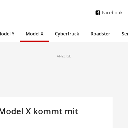
Facebook
odel Y
Model X
Cybertruck
Roadster
Se
ANZEIGE
: Model X kommt mit