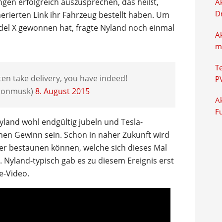
gen erfolgreich auszusprechen, das heißt,
Ak
D
rierten Link ihr Fahrzeug bestellt haben. Um
del X gewonnen hat, fragte Nyland noch einmal
A
m
T
ten take delivery, you have indeed!
P
lonmusk)
8. August 2015
Ak
F
land wohl endgültig jubeln und Tesla-
nen Gewinn sein. Schon in naher Zukunft wird
 bestaunen können, welche sich dieses Mal
 Nyland-typisch gab es zu diesem Ereignis erst
e-Video.