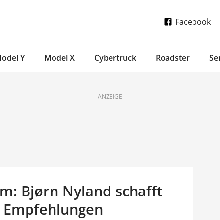
Facebook
odel Y
Model X
Cybertruck
Roadster
Se
ANZEIGE
: Bjørn Nyland schafft
n Empfehlungen