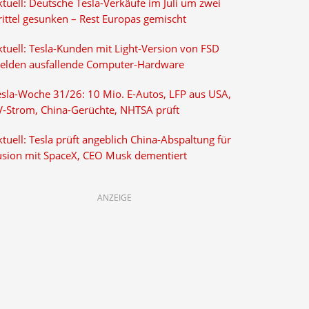
tuell: Deutsche Tesla-Verkäufe im Juli um zwei
rittel gesunken – Rest Europas gemischt
ktuell: Tesla-Kunden mit Light-Version von FSD
elden ausfallende Computer-Hardware
esla-Woche 31/26: 10 Mio. E-Autos, LFP aus USA,
V-Strom, China-Gerüchte, NHTSA prüft
tuell: Tesla prüft angeblich China-Abspaltung für
usion mit SpaceX, CEO Musk dementiert
ANZEIGE