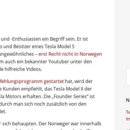
und -Enthusiasten ein Begriff sein. Er ist
o und Besitzer eines Tesla Model S
 ungewöhnliches –
erst Recht nicht in Norwegen
zudem auch ein bekannter Youtuber unter den
e hilfreiche Videos.
Su
ei
fehlungsprogramm gestartet
hat, wird der
re Kunden empfiehlt, das Tesla Model X der
la Motors erhalten. Die „Founder Series“ ist
N
odurch man sich noch zusätzlich von den
et.
T
I
r sich behaupten. Der Norweger war innerhalb