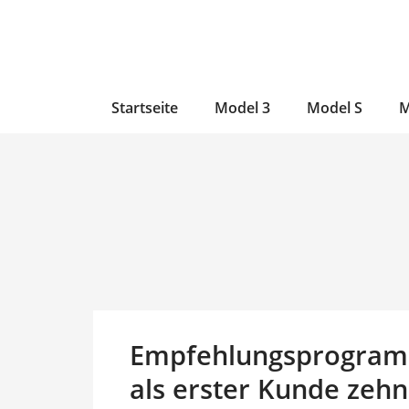
Zum
Skip
Zum
Inhalt
to
Inhalt
wechseln
main
wechseln
content
Startseite
Model 3
Model S
M
Empfehlungsprogramm
als erster Kunde zeh