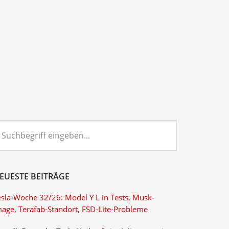
chbegriff
ngeben...
EUESTE BEITRÄGE
esla-Woche 32/26: Model Y L in Tests, Musk-
mage, Terafab-Standort, FSD-Lite-Probleme