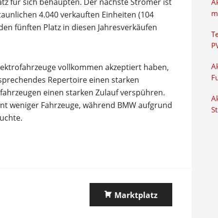
atz für sich behaupten. Der nächste Stromer ist
A
m
taunlichen 4.040 verkauften Einheiten (104
en fünften Platz in diesen Jahresverkäufen
T
P
lektrofahrzeuge vollkommen akzeptiert haben,
Ak
F
tsprechendes Repertoire einen starken
ofahrzeugen einen starken Zulauf verspühren.
Ak
rozent weniger Fahrzeuge, während BMW aufgrund
S
buchte.
Marktplatz