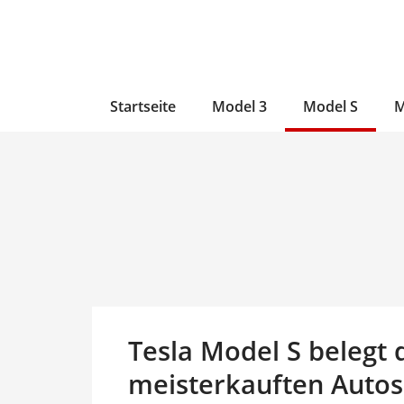
Zum
Skip
Zum
Inhalt
to
Inhalt
wechseln
main
wechseln
content
Startseite
Model 3
Model S
M
Tesla Model S belegt 
meisterkauften Autos