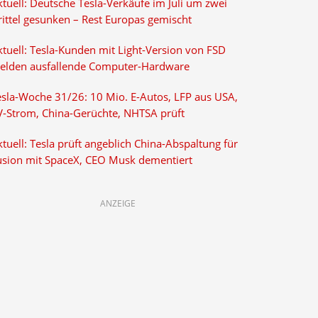
tuell: Deutsche Tesla-Verkäufe im Juli um zwei
rittel gesunken – Rest Europas gemischt
ktuell: Tesla-Kunden mit Light-Version von FSD
elden ausfallende Computer-Hardware
esla-Woche 31/26: 10 Mio. E-Autos, LFP aus USA,
V-Strom, China-Gerüchte, NHTSA prüft
tuell: Tesla prüft angeblich China-Abspaltung für
usion mit SpaceX, CEO Musk dementiert
ANZEIGE