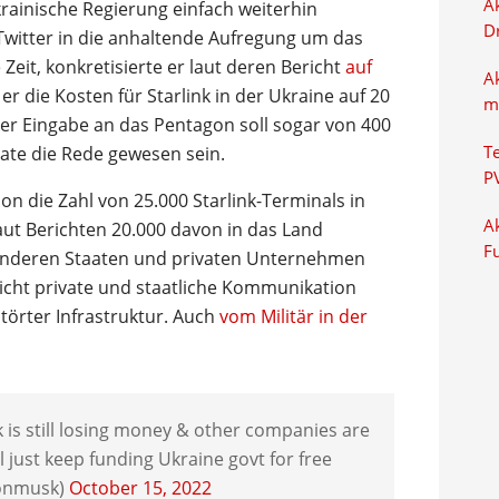
Ak
krainische Regierung einfach weiterhin
D
 Twitter in die anhaltende Aufregung um das
Zeit, konkretisierte er laut deren Bericht
auf
A
 er die Kosten für Starlink in der Ukraine auf 20
m
 der Eingabe an das Pentagon soll sogar von 400
nate die Rede gewesen sein.
T
P
n die Zahl von 25.000 Starlink-Terminals in
Ak
laut Berichten 20.000 davon in das Land
F
 anderen Staaten und privaten Unternehmen
licht private und staatliche Kommunikation
störter Infrastruktur. Auch
vom Militär in der
k is still losing money & other companies are
ll just keep funding Ukraine govt for free
onmusk)
October 15, 2022