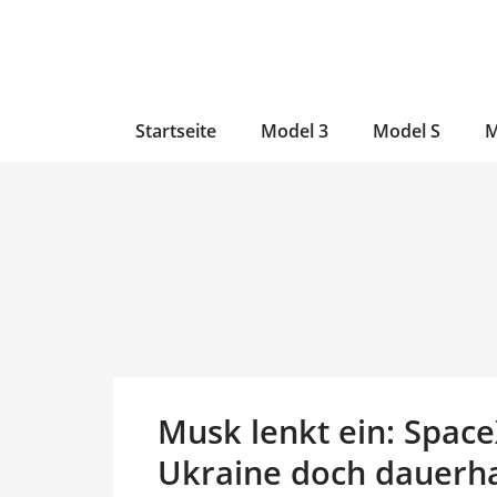
Zum
Skip
Zum
Inhalt
to
Inhalt
wechseln
main
wechseln
content
Startseite
Model 3
Model S
M
Musk lenkt ein: SpaceX
Ukraine doch dauerha