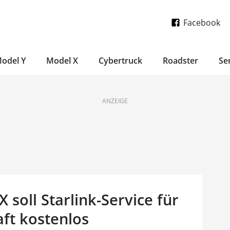
Facebook
odel Y
Model X
Cybertruck
Roadster
Se
ANZEIGE
 soll Starlink-Service für
ft kostenlos