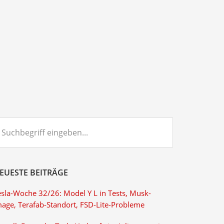
chbegriff
ngeben...
EUESTE BEITRÄGE
esla-Woche 32/26: Model Y L in Tests, Musk-
mage, Terafab-Standort, FSD-Lite-Probleme