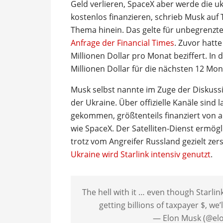
Geld verlieren, SpaceX aber werde die u
kostenlos finanzieren, schrieb Musk auf
Thema hinein. Das gelte für unbegrenzte 
Anfrage der Financial Times
. Zuvor hatte
Millionen Dollar pro Monat beziffert. In
Millionen Dollar für die nächsten 12 Mo
Musk selbst nannte im Zuge der Diskussio
der Ukraine. Über offizielle Kanäle sind 
gekommen, größtenteils finanziert von
wie SpaceX. Der Satelliten-Dienst ermög
trotz vom Angreifer Russland gezielt zer
Ukraine wird Starlink intensiv genutzt
.
The hell with it … even though Starlin
getting billions of taxpayer $, we’
— Elon Musk (@el