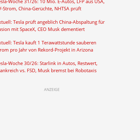
esla-Woche 31/26: 10 Mio. E-Autos, LFP aus USA,
V-Strom, China-Gerüchte, NHTSA prüft
tuell: Tesla prüft angeblich China-Abspaltung für
usion mit SpaceX, CEO Musk dementiert
tuell: Tesla kauft 1 Terawattstunde sauberen
trom pro Jahr von Rekord-Projekt in Arizona
sla-Woche 30/26: Starlink in Autos, Restwert,
rankreich vs. FSD, Musk bremst bei Robotaxis
ANZEIGE