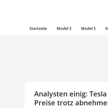
Zum
Skip
Zum
Inhalt
to
Inhalt
wechseln
main
wechseln
content
Startseite
Model 3
Model S
M
Analysten einig: Tesla
Preise trotz abnehme