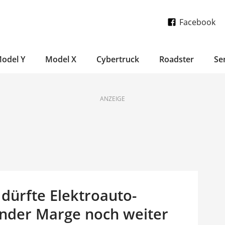
Facebook
odel Y
Model X
Cybertruck
Roadster
Se
ANZEIGE
 dürfte Elektroauto-
nder Marge noch weiter