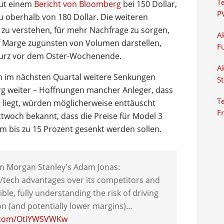
T
laut einem
Bericht von Bloomberg
bei 150 Dollar,
P
u oberhalb von 180 Dollar. Die weiteren
 zu verstehen, für mehr Nachfrage zu sorgen,
Ak
uf Marge zugunsten von Volumen darstellen,
F
 kurz vor dem Oster-Wochenende.
Ak
ch im nächsten Quartal weitere Senkungen
S
g weiter – Hoffnungen mancher Anleger, dass
Te
 liegt, würden möglicherweise enttäuscht
F
twoch bekannt, dass die Preise für Model 3
 bis zu 15 Prozent gesenkt werden sollen.
m Morgan Stanley's Adam Jonas:
st/tech advantages over its competitors and
ble, fully understanding the risk of driving
ion (and potentially lower margins)…
r.com/OtiYWSVWKw