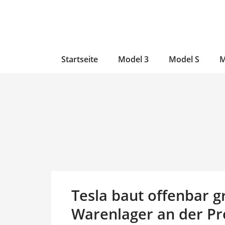
Zum
Skip
Zum
Inhalt
to
Inhalt
wechseln
main
wechseln
content
Startseite
Model 3
Model S
M
Tesla baut offenbar 
Warenlager an der Pr