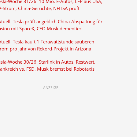
esla-Woche 31/26: 10 Mio. E-Autos, LFP aus USA,
V-Strom, China-Gerüchte, NHTSA prüft
tuell: Tesla prüft angeblich China-Abspaltung für
usion mit SpaceX, CEO Musk dementiert
tuell: Tesla kauft 1 Terawattstunde sauberen
trom pro Jahr von Rekord-Projekt in Arizona
sla-Woche 30/26: Starlink in Autos, Restwert,
rankreich vs. FSD, Musk bremst bei Robotaxis
ANZEIGE