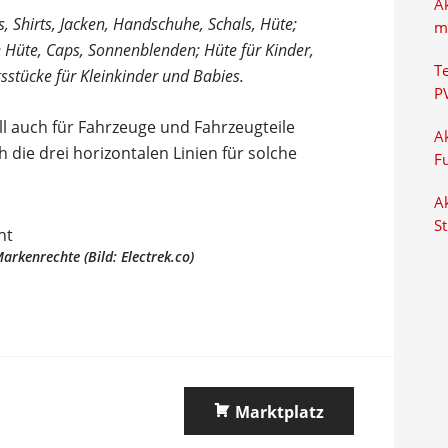
A
ts, Shirts, Jacken, Handschuhe, Schals, Hüte;
m
e Hüte, Caps, Sonnenblenden; Hüte für Kinder,
T
gsstücke für Kleinkinder und Babies.
P
oll auch für Fahrzeuge und Fahrzeugteile
Ak
 die drei horizontalen Linien für solche
F
Ak
S
arkenrechte (Bild: Electrek.co)
Marktplatz