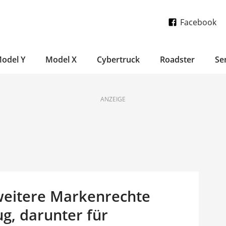
Facebook
odel Y
Model X
Cybertruck
Roadster
Se
ANZEIGE
 weitere Markenrechte
g, darunter für