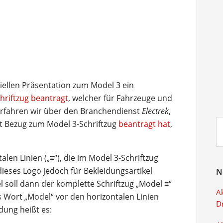
ziellen Präsentation zum Model 3 ein
hriftzug beantragt
, welcher für Fahrzeuge und
 erfahren wir über den Branchendienst
Electrek
,
Su
it Bezug zum Model 3-Schriftzug
beantragt hat
,
ei
alen Linien („≡“), die im Model 3-Schriftzug
ieses Logo jedoch für Bekleidungsartikel
N
el soll dann der komplette Schriftzug „Model ≡“
Ak
s Wort „Model“ vor den horizontalen Linien
D
dung heißt es: