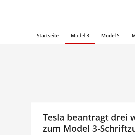
Zum
Skip
Zum
Inhalt
to
Inhalt
wechseln
main
wechseln
content
Startseite
Model 3
Model S
M
Tesla beantragt drei
zum Model 3-Schriftzu