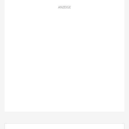
ANZEIGE
Suchbegriff