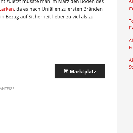
Nicht zuletzt musste man im März den Boden des
A
m
tärken
, da es nach Unfällen zu ersten Bränden
 Bezug auf Sicherheit lieber zu viel als zu
T
P
Ak
F
Ak
S
Marktplatz
ANZEIGE