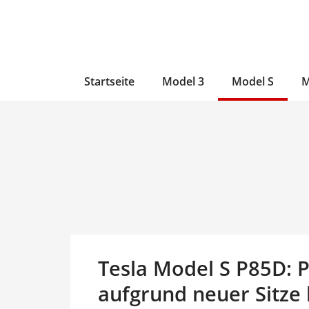
Zum
Skip
Zum
Inhalt
to
Inhalt
wechseln
main
wechseln
content
Startseite
Model 3
Model S
M
Tesla Model S P85D: 
aufgrund neuer Sitze 