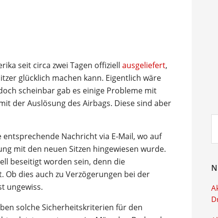
ka seit circa zwei Tagen offiziell
ausgeliefert
,
sitzer glücklich machen kann. Eigentlich wäre
, doch scheinbar gab es einige Probleme mit
it der Auslösung des Airbags. Diese sind aber
Su
ei
ie entsprechende Nachricht via E-Mail, wo auf
ung mit den neuen Sitzen hingewiesen wurde.
ll beseitigt worden sein, denn die
N
rt. Ob dies auch zu Verzögerungen bei der
st ungewiss.
Ak
D
eben solche Sicherheitskriterien für den