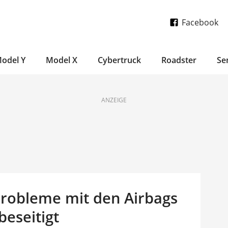
Facebook
odel Y
Model X
Cybertruck
Roadster
Se
ANZEIGE
Probleme mit den Airbags
beseitigt