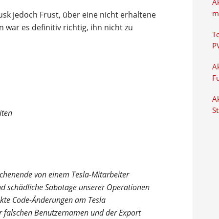
A
m
sk jedoch Frust, über eine nicht erhaltene
war es definitiv richtig, ihn nicht zu
T
P
Ak
F
Ak
S
iten
ochenende von einem Tesla-Mitarbeiter
und schädliche Sabotage unserer Operationen
rekte Code-Änderungen am Tesla
r falschen Benutzernamen und der Export