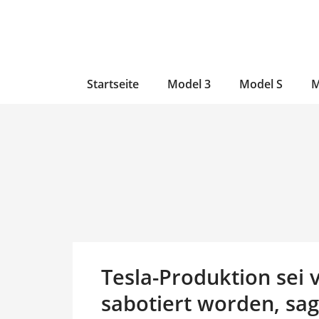
Zum
Skip
Zum
Inhalt
to
Inhalt
wechseln
main
wechseln
content
Startseite
Model 3
Model S
M
Tesla-Produktion sei 
sabotiert worden, sa