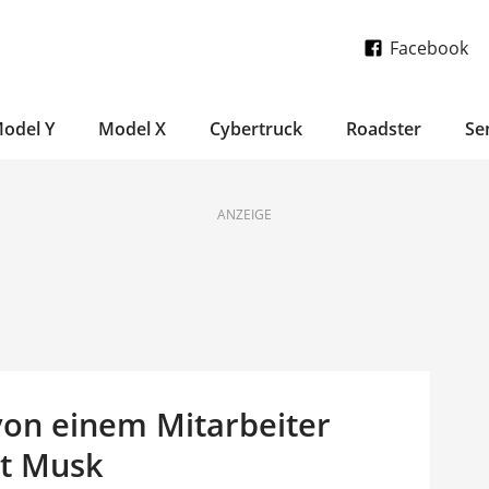
Facebook
odel Y
Model X
Cybertruck
Roadster
Se
ANZEIGE
von einem Mitarbeiter
gt Musk