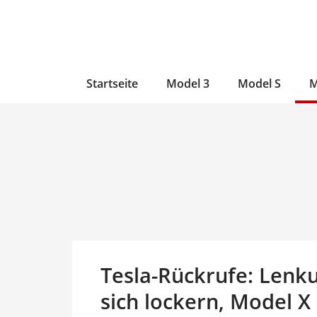
Zum
Skip
Zum
Inhalt
to
Inhalt
wechseln
main
wechseln
content
Startseite
Model 3
Model S
M
Tesla-Rückrufe: Lenk
sich lockern, Model X