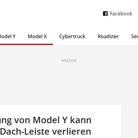
Facebook
odel Y
Model X
Cybertruck
Roadster
Se
ANZEIGE
ung von Model Y kann
 Dach-Leiste verlieren