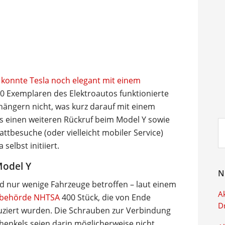
konnte Tesla noch elegant mit einem
00 Exemplaren des Elektroautos funktionierte
ängern nicht, was kurz darauf mit einem
es einen weiteren Rückruf beim Model Y sowie
Su
attbesuche (oder vielleicht mobiler Service)
ei
selbst initiiert.
Model Y
N
d nur wenige Fahrzeuge betroffen – laut einem
Ak
sbehörde NHTSA
400 Stück, die von Ende
D
ziert wurden. Die Schrauben zur Verbindung
enkels seien darin möglicherweise nicht