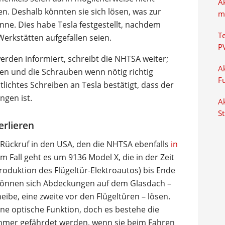
A
n. Deshalb könnten sie sich lösen, was zur
m
ne. Dies habe Tesla festgestellt, nachdem
T
erkstätten aufgefallen seien.
P
rden informiert, schreibt die NHTSA weiter;
Ak
eren und die Schrauben wenn nötig richtig
F
tlichtes Schreiben an Tesla bestätigt, dass der
gen ist.
Ak
S
erlieren
a-Rückruf in den USA, den die NHTSA ebenfalls
in
em Fall geht es um 9136 Model X, die in der Zeit
roduktion des Flügeltür-Elektroautos) bis Ende
n können sich Abdeckungen auf dem Glasdach –
be, eine zweite vor den Flügeltüren – lösen.
ne optische Funktion, doch es bestehe die
ehmer gefährdet werden, wenn sie beim Fahren