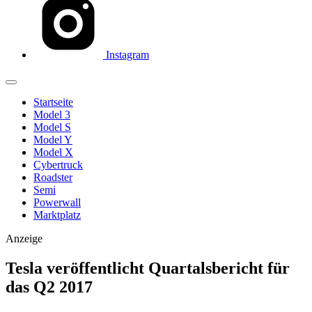
Instagram
Startseite
Model 3
Model S
Model Y
Model X
Cybertruck
Roadster
Semi
Powerwall
Marktplatz
Anzeige
Tesla veröffentlicht Quartalsbericht für
das Q2 2017