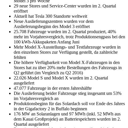
Model 3 pro Woche
29 neue Stores und Service-Center wurden im 2. Quartal
eröffnet
Aktuell hat Tesla 300 Standorte weltweit
Neue Auslieferungszentren wurden vor dem
Auslieferungsbeginn des Model 3 eröffnet
25.708 Fahrzeuge wurden im 2. Quartal produziert, 40%
mehr im Vorjahresvergleich, trotz Produktionsengpass bei den
100 kWh-Akkupaketen Anfang Juni
Mehr Model X-Ausstellungs- und Testfahrzeuge wurden in
den einzelnen Stores zur Verfügung gestellt, da zahlreiche
fehlten
Die höhere Verfügbarkeit von Model X-Fahrzeugen in den
Stores hat zu über 20% mehr Bestellungen des Fahrzeugs in
Q2 geführt (im Vergleich zu Q2 2016)
22.026 Model S und Model X wurden im 2. Quartal
ausgeliefert
47.077 Fahrzeuge in der ersten Jahreshälfte
Die Auslieferung beider Fahrzeuge stieg insgesamt um 53%
im Vorjahresvergleich an
Produktionsbeginn für das Solardach soll vor Ende des Jahres
in der Gigafactory 2 in Buffalo beginnen
176 MW an Solaranlagen und 97 MWh (inkl. 52 MWh aus
dem Kauai Großprojekt) an Batteriespeichern wurden im 2.
Quartal ausgeliefert