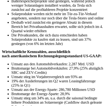
Batteriespeicherprojekte sind gestiegen, während jedoch
weniger Solaranlagen installiert wurden, da Tesla sich
zunächst auf die profitableren Projekte konzentriert
Solarprodukte werden nicht mehr im Tür-zu-Tür-Verkauf
angeboten, sondern nur noch über die Tesla-Stores und online
Deshalb wird zunächst ein geringere Absatz in diesem
Bereich bei Privathaushalten erwartet, sollte sich jedoch im 4.
Quartal wieder erhöhen
Die Privatkunden, die sich dazu entschieden haben
Solarprodukte zu kaufen statt zu leasen, sind um 37%
gestiegen (von 6% im letzten Jahr)
Wirtschaftliche Kennzahlen, ausschließlich
nach amerikanischem Rechnungslegungsstandard US-GAAP:
Umsatz aus den Automobilverkaufen: 2,287 Mrd. USD
Bruttomarge bei Automobilverkäufen: 27,9% (25% abzüglich
SBC und ZEV-Credits)
Umsatz stieg im Vorjahresvergleich um 93% an
19% der Auslieferungen im Q2 waren Leasingfahrzeuge
(25% in Q1)
Umsatz aus der Energy-Sparte: 286,780 Millionen USD
Bruttomarge der Energy-Sparte: 28,9%
Umsatz stieg um 34% an, u.a. durch die saisonal bedingte
höhere Produktion an Solarenergie (Cashflow durch geleaste