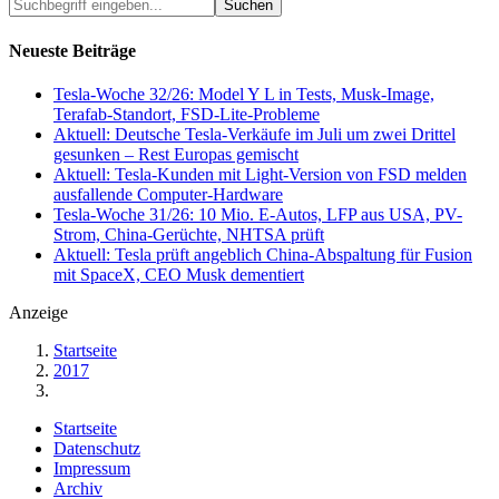
Suchbegriff
eingeben...
Neueste Beiträge
Tesla-Woche 32/26: Model Y L in Tests, Musk-Image,
Terafab-Standort, FSD-Lite-Probleme
Aktuell: Deutsche Tesla-Verkäufe im Juli um zwei Drittel
gesunken – Rest Europas gemischt
Aktuell: Tesla-Kunden mit Light-Version von FSD melden
ausfallende Computer-Hardware
Tesla-Woche 31/26: 10 Mio. E-Autos, LFP aus USA, PV-
Strom, China-Gerüchte, NHTSA prüft
Aktuell: Tesla prüft angeblich China-Abspaltung für Fusion
mit SpaceX, CEO Musk dementiert
Anzeige
Startseite
2017
Startseite
Datenschutz
Impressum
Archiv