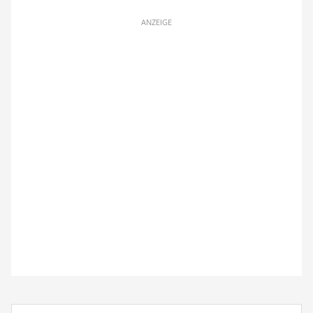
ANZEIGE
Suchbegriff