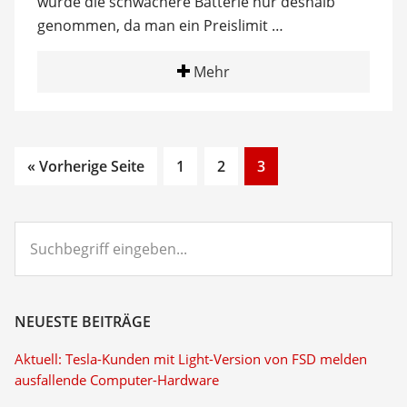
wurde die schwächere Batterie nur deshalb
genommen, da man ein Preislimit …
Mehr
Go
Go
Go
« Vorherige Seite
1
2
3
to
to
to
page
page
page
Suchbegriff
eingeben...
NEUESTE BEITRÄGE
Aktuell: Tesla-Kunden mit Light-Version von FSD melden
ausfallende Computer-Hardware