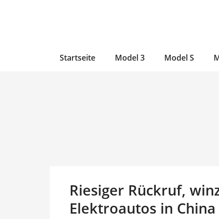
Zum
Skip
Zum
Inhalt
to
Inhalt
wechseln
main
wechseln
content
Startseite
Model 3
Model S
M
Riesiger Rückruf, winz
Elektroautos in Chin