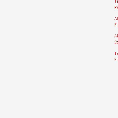
T
P
Ak
F
Ak
S
Te
F