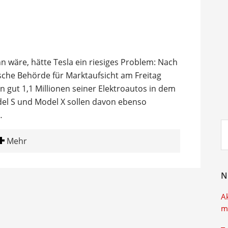
n wäre, hätte Tesla ein riesiges Problem: Nach
ische Behörde für Marktaufsicht am Freitag
gut 1,1 Millionen seiner Elektroautos in dem
el S und Model X sollen davon ebenso
…
Su
ei
Mehr
N
A
m