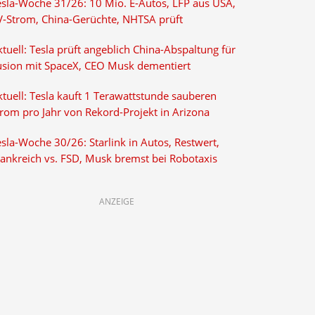
esla-Woche 31/26: 10 Mio. E-Autos, LFP aus USA,
V-Strom, China-Gerüchte, NHTSA prüft
tuell: Tesla prüft angeblich China-Abspaltung für
usion mit SpaceX, CEO Musk dementiert
tuell: Tesla kauft 1 Terawattstunde sauberen
trom pro Jahr von Rekord-Projekt in Arizona
sla-Woche 30/26: Starlink in Autos, Restwert,
rankreich vs. FSD, Musk bremst bei Robotaxis
ANZEIGE