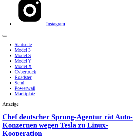
Instagram
Startseite
Model 3
Model S
Model Y
Model X
Cybertruck
Roadster
Semi
Powerwall
Marktplatz
Anzeige
Chef deutscher Sprung-Agentur rät Auto-
Konzernen wegen Tesla zu Linux-
Kooperation