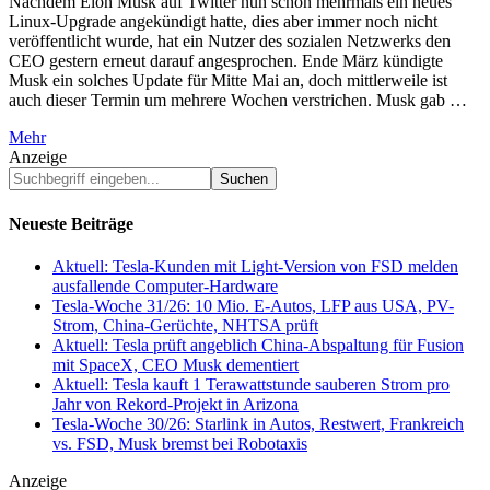
Nachdem Elon Musk auf Twitter nun schon mehrmals ein neues
Linux-Upgrade angekündigt hatte, dies aber immer noch nicht
veröffentlicht wurde, hat ein Nutzer des sozialen Netzwerks den
CEO gestern erneut darauf angesprochen. Ende März kündigte
Musk ein solches Update für Mitte Mai an, doch mittlerweile ist
auch dieser Termin um mehrere Wochen verstrichen. Musk gab …
Mehr
Anzeige
Suchbegriff
eingeben...
Neueste Beiträge
Aktuell: Tesla-Kunden mit Light-Version von FSD melden
ausfallende Computer-Hardware
Tesla-Woche 31/26: 10 Mio. E-Autos, LFP aus USA, PV-
Strom, China-Gerüchte, NHTSA prüft
Aktuell: Tesla prüft angeblich China-Abspaltung für Fusion
mit SpaceX, CEO Musk dementiert
Aktuell: Tesla kauft 1 Terawattstunde sauberen Strom pro
Jahr von Rekord-Projekt in Arizona
Tesla-Woche 30/26: Starlink in Autos, Restwert, Frankreich
vs. FSD, Musk bremst bei Robotaxis
Anzeige