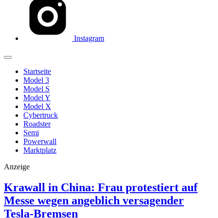
Instagram
Startseite
Model 3
Model S
Model Y
Model X
Cybertruck
Roadster
Semi
Powerwall
Marktplatz
Anzeige
Krawall in China: Frau protestiert auf
Messe wegen angeblich versagender
Tesla-Bremsen