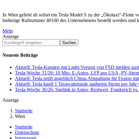
In Wien gehört ab sofort ein Tesla Model S zu der „Ökotaxi“-Flotte 
bisherige Rufnummer 40100 des Unternehmens bestellt werden und kos
Mehr
Anzeige
Suchbegriff
eingeben...
Neueste Beiträge
Aktuell: Tesla-Kunden mit Light-Version von FSD melden au
Tesla-Woche 31/26: 10 Mio. E-Autos, LFP aus USA, PV-Stro
Aktuell: Tesla prüft angeblich China-Abspaltung für Fusion 
Aktuell: Tesla kauft 1 Terawattstunde sauberen Strom pro Jahr
Tesla-Woche 30/26: Starlink in Autos, Restwert, Frankreich v
Anzeige
Startseite
Wien
Startseite
Datenschutz
Impressum