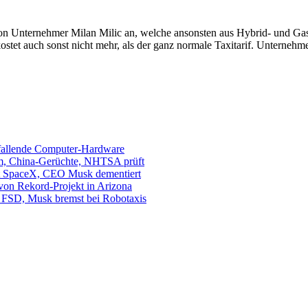
von Unternehmer Milan Milic an, welche ansonsten aus Hybrid- und Gas
tet auch sonst nicht mehr, als der ganz normale Taxitarif. Unternehm
sfallende Computer-Hardware
m, China-Gerüchte, NHTSA prüft
mit SpaceX, CEO Musk dementiert
 von Rekord-Projekt in Arizona
s. FSD, Musk bremst bei Robotaxis