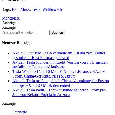
Tags:
Elon Musk
,
Tesla
,
Wettbewerb
Marktplatz
Anzeige
Anzeige
Suchbegriff
eingeben...
Neueste Beiträge
Aktuell: Deutsche Tesla-Verkäufe im Juli um zwei Drittel
gesunken – Rest Europas gemischt
Aktuell: Tesla-Kunden mit Light-Version von FSD melden
ausfallende Computer-Hardware
Tesla-Woche 31/26: 10 Mio. E-Autos, LFP aus USA, PV-
Strom, China-Gerüchte, NHTSA prüft
Aktuell: Tesla prüft angeblich China-Abspaltung für Fusion
mit SpaceX, CEO Musk dementiert
Aktuell: Tesla kauft 1 Terawattstunde sauberen Strom pro
Jahr von Rekord-Projekt in Arizona
Anzeige
Startseite