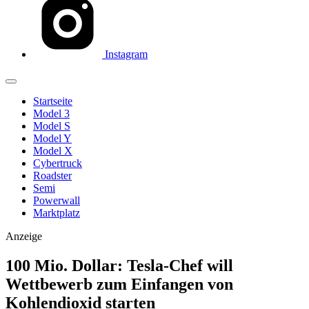
Instagram
Startseite
Model 3
Model S
Model Y
Model X
Cybertruck
Roadster
Semi
Powerwall
Marktplatz
Anzeige
100 Mio. Dollar: Tesla-Chef will
Wettbewerb zum Einfangen von
Kohlendioxid starten