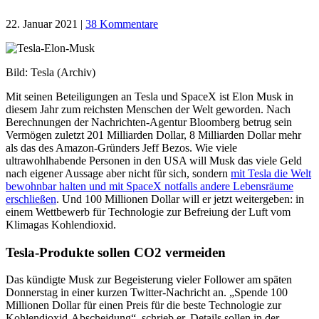
22. Januar 2021
|
38 Kommentare
Bild: Tesla (Archiv)
Mit seinen Beteiligungen an Tesla und SpaceX ist Elon Musk in
diesem Jahr zum reichsten Menschen der Welt geworden. Nach
Berechnungen der Nachrichten-Agentur Bloomberg betrug sein
Vermögen zuletzt 201 Milliarden Dollar, 8 Milliarden Dollar mehr
als das des Amazon-Gründers Jeff Bezos. Wie viele
ultrawohlhabende Personen in den USA will Musk das viele Geld
nach eigener Aussage aber nicht für sich, sondern
mit Tesla die Welt
bewohnbar halten und mit SpaceX notfalls andere Lebensräume
erschließen
. Und 100 Millionen Dollar will er jetzt weitergeben: in
einem Wettbewerb für Technologie zur Befreiung der Luft vom
Klimagas Kohlendioxid.
Tesla-Produkte sollen CO2 vermeiden
Das kündigte Musk zur Begeisterung vieler Follower am späten
Donnerstag in einer kurzen Twitter-Nachricht an. „Spende 100
Millionen Dollar für einen Preis für die beste Technologie zur
Kohlendioxid-Abscheidung“, schrieb er. Details sollen in der