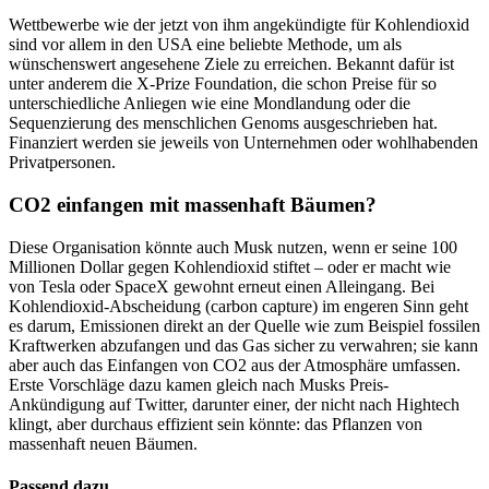
Wettbewerbe wie der jetzt von ihm angekündigte für Kohlendioxid
sind vor allem in den USA eine beliebte Methode, um als
wünschenswert angesehene Ziele zu erreichen. Bekannt dafür ist
unter anderem die X-Prize Foundation, die schon Preise für so
unterschiedliche Anliegen wie eine Mondlandung oder die
Sequenzierung des menschlichen Genoms ausgeschrieben hat.
Finanziert werden sie jeweils von Unternehmen oder wohlhabenden
Privatpersonen.
CO2 einfangen mit massenhaft Bäumen?
Diese Organisation könnte auch Musk nutzen, wenn er seine 100
Millionen Dollar gegen Kohlendioxid stiftet – oder er macht wie
von Tesla oder SpaceX gewohnt erneut einen Alleingang. Bei
Kohlendioxid-Abscheidung (carbon capture) im engeren Sinn geht
es darum, Emissionen direkt an der Quelle wie zum Beispiel fossilen
Kraftwerken abzufangen und das Gas sicher zu verwahren; sie kann
aber auch das Einfangen von CO2 aus der Atmosphäre umfassen.
Erste Vorschläge dazu kamen gleich nach Musks Preis-
Ankündigung auf Twitter, darunter einer, der nicht nach Hightech
klingt, aber durchaus effizient sein könnte: das Pflanzen von
massenhaft neuen Bäumen.
Passend dazu