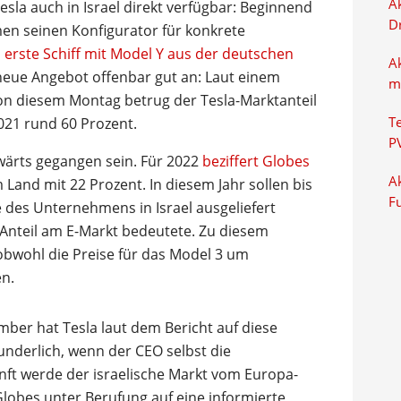
Ak
esla auch in Israel direkt verfügbar: Beginnend
D
en seinen Konfigurator für konkrete
 erste Schiff mit Model Y aus der deutschen
A
 neue Angebot offenbar gut an: Laut einem
m
von diesem Montag betrug der Tesla-Marktanteil
021 rund 60 Prozent.
T
P
bwärts gegangen sein. Für 2022
beziffert Globes
Ak
 Land mit 22 Prozent. In diesem Jahr sollen bis
F
 des Unternehmens in Israel ausgeliefert
 Anteil am E-Markt bedeutete. Zu diesem
bwohl die Preise für das Model 3 um
en.
er hat Tesla laut dem Bericht auf diese
wunderlich, wenn der CEO selbst die
nft werde der israelische Markt vom Europa-
Globes unter Berufung auf eine informierte