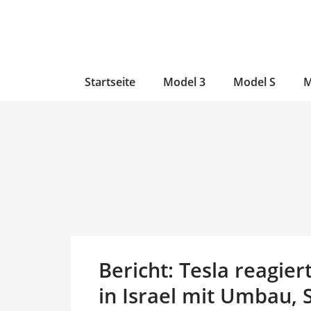
Zum
Skip
Zum
Inhalt
to
Inhalt
wechseln
main
wechseln
content
Startseite
Model 3
Model S
M
Bericht: Tesla reagie
in Israel mit Umbau, 