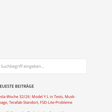
chbegriff
ngeben...
EUESTE BEITRÄGE
esla-Woche 32/26: Model Y L in Tests, Musk-
mage, Terafab-Standort, FSD-Lite-Probleme