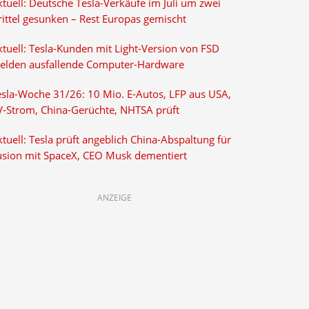
tuell: Deutsche Tesla-Verkäufe im Juli um zwei
rittel gesunken – Rest Europas gemischt
ktuell: Tesla-Kunden mit Light-Version von FSD
elden ausfallende Computer-Hardware
esla-Woche 31/26: 10 Mio. E-Autos, LFP aus USA,
V-Strom, China-Gerüchte, NHTSA prüft
tuell: Tesla prüft angeblich China-Abspaltung für
usion mit SpaceX, CEO Musk dementiert
ANZEIGE