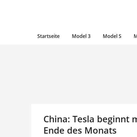
Zum
Skip
Zum
Inhalt
to
Inhalt
wechseln
main
wechseln
content
Startseite
Model 3
Model S
M
China: Tesla beginnt 
Ende des Monats