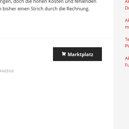
ringen, doch die hohen Kosten und fehlenden
Ak
D
bisher einen Strich durch die Rechnung.
A
m
T
P
Marktplatz
Ak
F
ANZEIGE