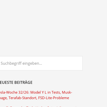
chbegriff
ngeben...
EUESTE BEITRÄGE
esla-Woche 32/26: Model Y L in Tests, Musk-
mage, Terafab-Standort, FSD-Lite-Probleme