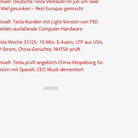
tuell: Deutsche Tesla-Verkäufe im Juli um zwei
rittel gesunken – Rest Europas gemischt
ktuell: Tesla-Kunden mit Light-Version von FSD
elden ausfallende Computer-Hardware
esla-Woche 31/26: 10 Mio. E-Autos, LFP aus USA,
V-Strom, China-Gerüchte, NHTSA prüft
tuell: Tesla prüft angeblich China-Abspaltung für
usion mit SpaceX, CEO Musk dementiert
ANZEIGE