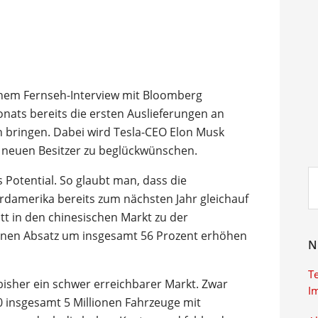
inem Fernseh-Interview mit Bloomberg
nats bereits die ersten Auslieferungen an
n bringen. Dabei wird Tesla-CEO Elon Musk
 neuen Besitzer zu beglückwünschen.
Su
 Potential. So glaubt man, dass die
ei
rdamerika bereits zum nächsten Jahr gleichauf
tt in den chinesischen Markt zu der
einen Absatz um insgesamt 56 Prozent erhöhen
N
T
bisher ein schwer erreichbarer Markt. Zwar
I
0 insgesamt 5 Millionen Fahrzeuge mit