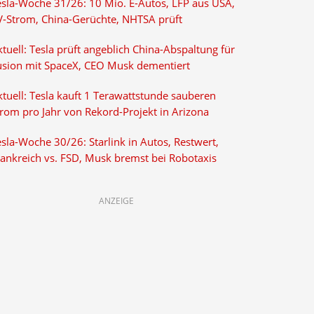
esla-Woche 31/26: 10 Mio. E-Autos, LFP aus USA,
V-Strom, China-Gerüchte, NHTSA prüft
tuell: Tesla prüft angeblich China-Abspaltung für
usion mit SpaceX, CEO Musk dementiert
tuell: Tesla kauft 1 Terawattstunde sauberen
trom pro Jahr von Rekord-Projekt in Arizona
sla-Woche 30/26: Starlink in Autos, Restwert,
rankreich vs. FSD, Musk bremst bei Robotaxis
ANZEIGE