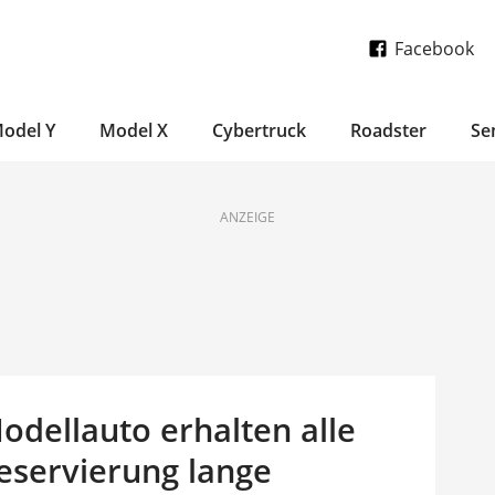
Facebook
odel Y
Model X
Cybertruck
Roadster
Se
ANZEIGE
odellauto erhalten alle
eservierung lange