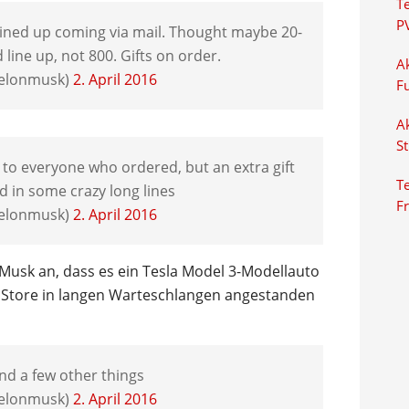
T
P
lined up coming via mail. Thought maybe 20-
line up, not 800. Gifts on order.
Ak
@elonmusk)
2. April 2016
F
Ak
S
to everyone who ordered, but an extra gift
Te
d in some crazy long lines
F
@elonmusk)
2. April 2016
Musk an, dass es ein Tesla Model 3-Modellauto
m Store in langen Warteschlangen angestanden
nd a few other things
@elonmusk)
2. April 2016