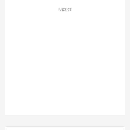
ANZEIGE
Suchbegriff