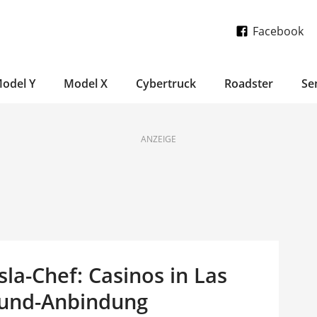
Facebook
odel Y
Model X
Cybertruck
Roadster
Se
ANZEIGE
la-Chef: Casinos in Las
rund-Anbindung