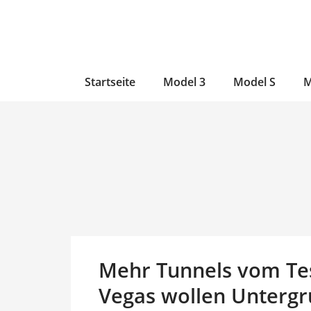
Zum
Skip
Zum
Inhalt
to
Inhalt
wechseln
main
wechseln
content
Startseite
Model 3
Model S
M
Mehr Tunnels vom Tes
Vegas wollen Unterg