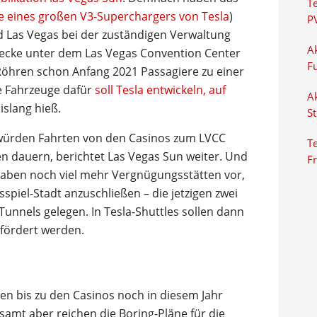
T
e eines großen V3-Superchargers von Tesla
)
P
d Las Vegas bei der zuständigen Verwaltung
Ak
Strecke unter dem Las Vegas Convention Center
F
Röhren schon Anfang 2021 Passagiere zu einer
ie Fahrzeuge dafür
soll Tesla entwickeln, auf
Ak
bislang hieß.
S
würden Fahrten von den Casinos zum LVCC
Te
en dauern, berichtet Las Vegas Sun weiter. Und
F
haben noch viel mehr Vergnügungsstätten vor,
spiel-Stadt anzuschließen – die jetzigen zwei
unnels gelegen. In Tesla-Shuttles sollen dann
efördert werden.
en bis zu den Casinos noch in diesem Jahr
mt aber reichen die Boring-Pläne für die