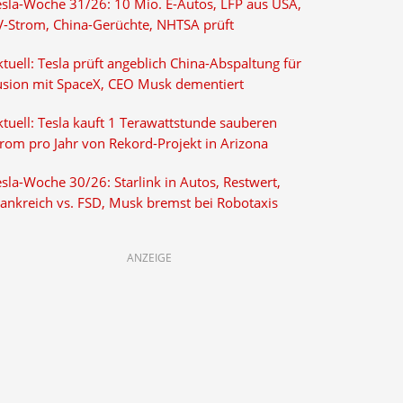
esla-Woche 31/26: 10 Mio. E-Autos, LFP aus USA,
V-Strom, China-Gerüchte, NHTSA prüft
tuell: Tesla prüft angeblich China-Abspaltung für
usion mit SpaceX, CEO Musk dementiert
tuell: Tesla kauft 1 Terawattstunde sauberen
trom pro Jahr von Rekord-Projekt in Arizona
sla-Woche 30/26: Starlink in Autos, Restwert,
rankreich vs. FSD, Musk bremst bei Robotaxis
ANZEIGE