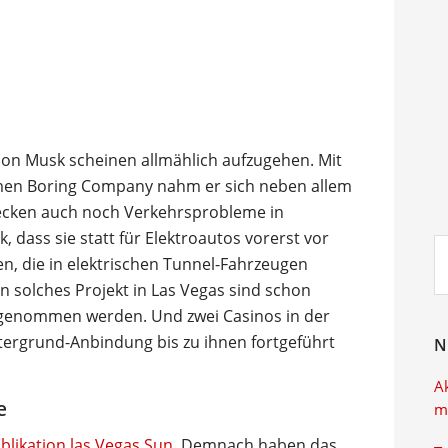
Elon Musk scheinen allmählich aufzugehen. Mit
en Boring Company nahm er sich neben allem
ecken auch noch Verkehrsprobleme in
, dass sie statt für Elektroautos vorerst vor
Su
en, die in elektrischen Tunnel-Fahrzeugen
ei
n solches Projekt in Las Vegas sind schon
eb genommen werden. Und zwei Casinos in der
tergrund-Anbindung bis zu ihnen fortgeführt
N
A
e
m
blikation las Vegas Sun
. Demnach haben das