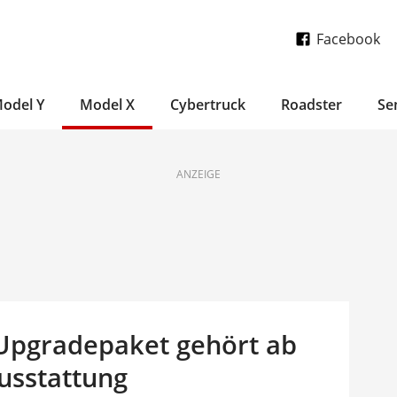
Facebook
odel Y
Model X
Cybertruck
Roadster
Se
ANZEIGE
Upgradepaket gehört ab
usstattung