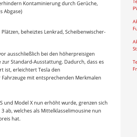
T
 (verhindern Kontaminierung durch Gerüche,
P
us Abgase)
Ak
F
n Plätzen, beheiztes Lenkrad, Scheibenwischer-
Ak
S
r ausschließlich bei den höherpreisigen
 zur Standard-Ausstattung. Dadurch, dass es
Te
F
t ist, erleichtert Tesla den
er Fahrzeuge mit entsprechenden Merkmalen
 S und Model X nun erhöht wurde, grenzen sich
3 ab, welches als Mittelklasselimousine nun
reis hat.