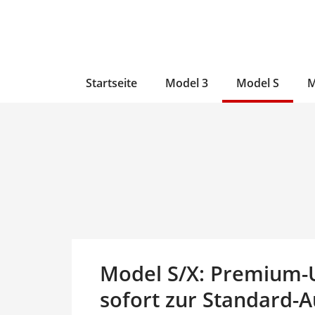
Zum
Skip
Zum
Inhalt
to
Inhalt
wechseln
main
wechseln
content
Startseite
Model 3
Model S
M
Model S/X: Premium-
sofort zur Standard-A