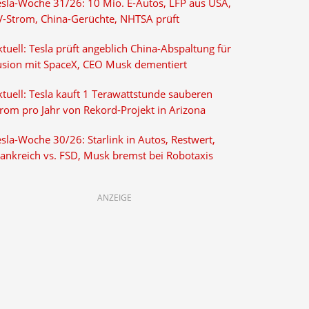
esla-Woche 31/26: 10 Mio. E-Autos, LFP aus USA,
V-Strom, China-Gerüchte, NHTSA prüft
tuell: Tesla prüft angeblich China-Abspaltung für
usion mit SpaceX, CEO Musk dementiert
tuell: Tesla kauft 1 Terawattstunde sauberen
trom pro Jahr von Rekord-Projekt in Arizona
sla-Woche 30/26: Starlink in Autos, Restwert,
rankreich vs. FSD, Musk bremst bei Robotaxis
ANZEIGE