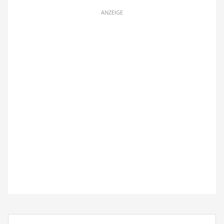
ANZEIGE
Suchbegriff