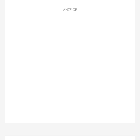
ANZEIGE
Suchbegriff