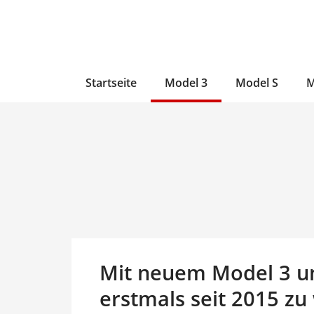
Zum
Skip
Zum
Inhalt
to
Inhalt
wechseln
main
wechseln
content
Startseite
Model 3
Model S
M
Mit neuem Model 3 un
erstmals seit 2015 z