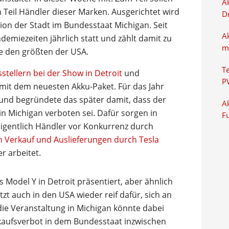
Ak
m Teil Händler dieser Marken. Ausgerichtet wird
D
ion der Stadt im Bundesstaat Michigan. Seit
A
ndemiezeiten jährlich statt und zählt damit zu
m
e den größten der USA.
T
stellern bei der Show in Detroit
und
P
 mit dem neuesten Akku-Paket. Für das Jahr
und begründete das später damit, dass der
Ak
in Michigan verboten sei. Dafür sorgen in
F
eigentlich Händler vor Konkurrenz durch
ch Verkauf und Auslieferungen durch Tesla
r arbeitet.
Model Y in Detroit präsentiert, aber ähnlich
etzt auch in den USA wieder reif dafür, sich an
 die Veranstaltung in Michigan könnte dabei
erkaufsverbot in dem Bundesstaat inzwischen