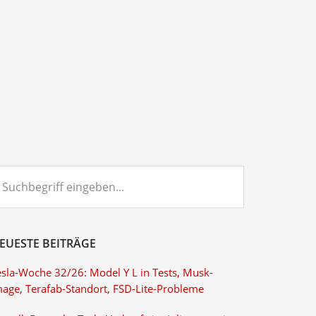
chbegriff
ngeben...
EUESTE BEITRÄGE
esla-Woche 32/26: Model Y L in Tests, Musk-
mage, Terafab-Standort, FSD-Lite-Probleme