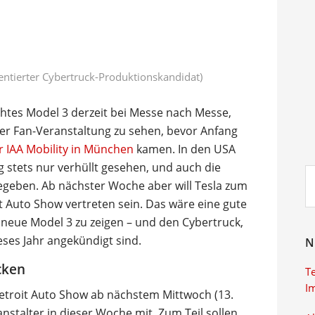
entierter Cybertruck-Produktionskandidat)
schtes Model 3 derzeit bei Messe nach Messe,
ner Fan-Veranstaltung zu sehen, bevor Anfang
 IAA Mobility in München
kamen. In den USA
 stets nur verhüllt gesehen, und auch die
Su
gegeben. Ab nächster Woche aber will Tesla zum
ei
oit Auto Show vertreten sein. Das wäre eine gute
 neue Model 3 zu zeigen – und den Cybertruck,
eses Jahr angekündigt sind.
N
cken
T
I
troit Auto Show ab nächstem Mittwoch (13.
anstalter in dieser Woche mit. Zum Teil sollen