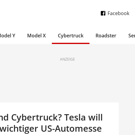
Facebook
odel Y
Model X
Cybertruck
Roadster
Se
ANZEIGE
d Cybertruck? Tesla will
u wichtiger US-Automesse