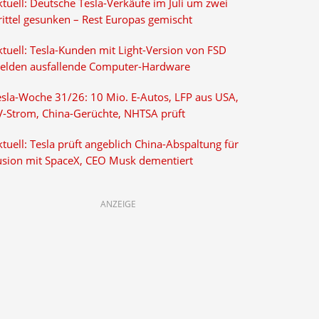
tuell: Deutsche Tesla-Verkäufe im Juli um zwei
rittel gesunken – Rest Europas gemischt
ktuell: Tesla-Kunden mit Light-Version von FSD
elden ausfallende Computer-Hardware
esla-Woche 31/26: 10 Mio. E-Autos, LFP aus USA,
V-Strom, China-Gerüchte, NHTSA prüft
tuell: Tesla prüft angeblich China-Abspaltung für
usion mit SpaceX, CEO Musk dementiert
ANZEIGE