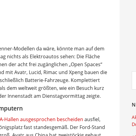
renner-Modellen da wäre, könnte man auf dem
g nichts als Elektroautos sehen: Die Fläche
en der acht frei zugänglichen „Open Spaces“
d mit Avatr, Lucid, Rimac und Xpeng bauen die
Su
schließlich Batterie-Fahrzeuge. Komplettiert
ei
als dem weltweit größten, wie ein Besuch kurz
der Innenstadt am Dienstagvormittag zeigte.
N
omputern
Ak
IAA-Hallen ausgesprochen bescheiden
ausfiel,
D
nigsplatz fast standesgemäß. Der Ford-Stand
groß, Avatr aus China hat zweistöckig gebaut,