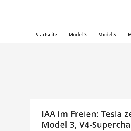
Zum
Skip
Zum
Inhalt
to
Inhalt
wechseln
main
wechseln
content
Startseite
Model 3
Model S
M
IAA im Freien: Tesla 
Model 3, V4-Supercha