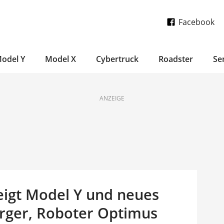
Facebook
odel Y
Model X
Cybertruck
Roadster
Se
ANZEIGE
zeigt Model Y und neues
rger, Roboter Optimus