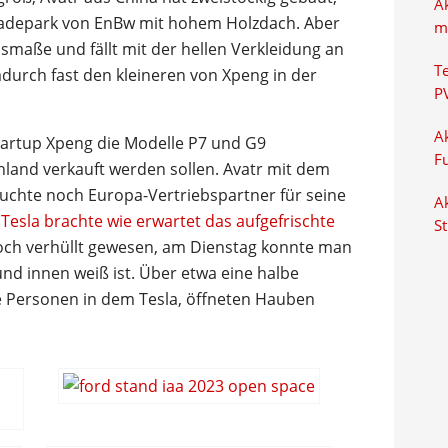
A
Ladepark von EnBw mit hohem Holzdach. Aber
m
smaße und fällt mit der hellen Verkleidung an
T
durch fast den kleineren von Xpeng in der
P
Ak
tartup Xpeng die Modelle P7 und G9
F
hland verkauft werden sollen. Avatr mit dem
uchte noch Europa-Vertriebspartner für seine
Ak
.
Tesla brachte wie erwartet das aufgefrischte
S
och verhüllt gewesen, am Dienstag konnte man
nd innen weiß ist. Über etwa eine halbe
e Personen in dem Tesla, öffneten Hauben