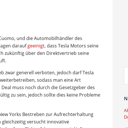
Cuomo, und die Automobilhändler des
Tagen darauf
geeinigt
, dass Tesla Motors seine
h zukünftig über den Direktvertrieb seine
ft.
Su
eb zwar generell verboten, jedoch darf Tesla
ei
weiterbetreiben, sodass man eine Art
 Deal muss noch durch die Gesetzgeber des
ig zu sein, jedoch sollte dies keine Probleme
N
Ak
 New Yorks Bestreben zur Aufrechterhaltung
D
leichzeitig versucht innovative