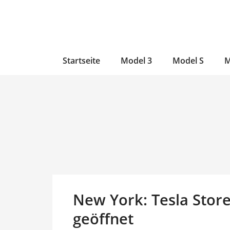
Zum
Skip
Zum
Inhalt
to
Inhalt
wechseln
main
wechseln
content
Startseite
Model 3
Model S
M
New York: Tesla Store
geöffnet