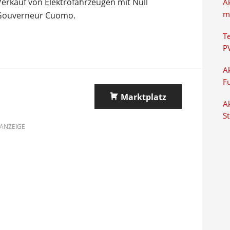
erkauf von Elektrofahrzeugen mit Null
A
m
t Gouverneur Cuomo.
T
P
Ak
F
Marktplatz
Ak
S
ANZEIGE