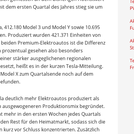
T
it dem ersten Quartal des Jahres stieg sie um
P
Ak
a, 412.180 Model 3 und Model Y sowie 10.695
F
en. Produziert wurden 421.371 Einheiten von
Ak
 beiden Premium-Elektroautos ist die Differenz
S
n prozentual gesehen also besonders
iner stärker ausgeglichenen regionalen
Te
etzt, heißt es in der kurzen Tesla-Mitteilung.
F
 Model X zum Quartalsende noch auf dem
befunden.
sla deutlich mehr Elektroautos produziert als
nem ausgewogeneren Produktionsmix begründet.
cht mehr in den ersten Wochen jedes Quartals
 den Rest für den Heimatmarkt, sodass sich die
kurz vor Schluss konzentrierten. Zusätzlich