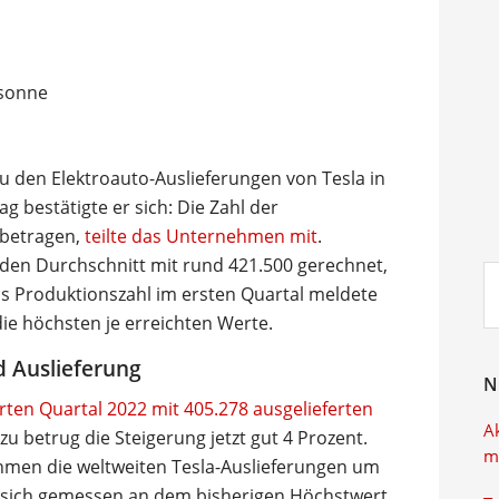
zu den Elektroauto-Auslieferungen von Tesla in
g bestätigte er sich: Die Zahl der
 betragen,
teilte das Unternehmen mit
.
nden Durchschnitt mit rund 421.500 gerechnet,
Su
Als Produktionszahl im ersten Quartal meldete
ei
die höchsten je erreichten Werte.
d Auslieferung
N
erten Quartal 2022 mit 405.278 ausgelieferten
A
zu betrug die Steigerung jetzt gut 4 Prozent.
m
men die weltweiten Tesla-Auslieferungen um
e sich gemessen an dem bisherigen Höchstwert