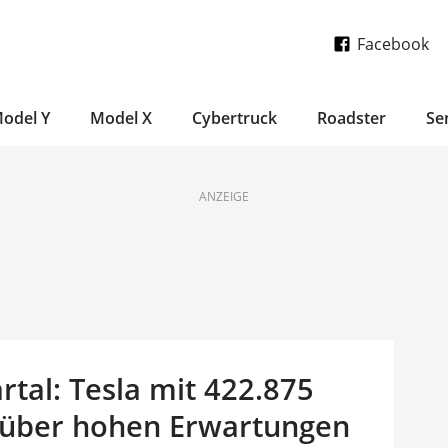
Facebook
odel Y
Model X
Cybertruck
Roadster
Se
ANZEIGE
tal: Tesla mit 422.875
t über hohen Erwartungen