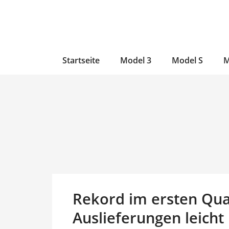
Zum
Skip
Zum
Inhalt
to
Inhalt
wechseln
main
wechseln
content
Startseite
Model 3
Model S
M
Rekord im ersten Quar
Auslieferungen leich