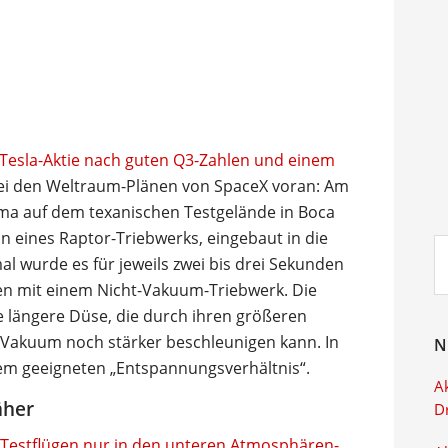
Tesla-Aktie nach guten Q3-Zahlen und einem
ei den Weltraum-Plänen von SpaceX voran: Am
rma auf dem texanischen Testgelände in Boca
 eines Raptor-Triebwerks, eingebaut in die
Su
l wurde es für jeweils zwei bis drei Sekunden
ei
en mit einem Nicht-Vakuum-Triebwerk. Die
e längere Düse, die durch ihren größeren
Vakuum noch stärker beschleunigen kann. In
N
em geeigneten „Entspannungsverhältnis“.
Ak
äher
D
 Testflügen nur in den unteren Atmosphären-