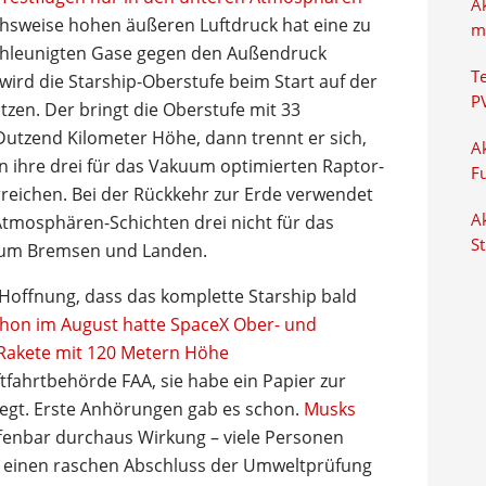
A
chsweise hohen äußeren Luftdruck hat eine zu
m
schleunigten Gase gegen den Außendruck
T
ird die Starship-Oberstufe beim Start auf der
P
tzen. Der bringt die Oberstufe mit 33
Dutzend Kilometer Höhe, dann trennt er sich,
Ak
n ihre drei für das Vakuum optimierten Raptor-
F
reichen. Bei der Rückkehr zur Erde verwendet
Ak
 Atmosphären-Schichten drei nicht für das
S
zum Bremsen und Landen.
Hoffnung, dass das komplette Starship bald
hon im August hatte SpaceX Ober- und
 Rakete mit 120 Metern Höhe
tfahrtbehörde FAA, sie habe ein Papier zur
legt. Erste Anhörungen gab es schon.
Musks
ffenbar durchaus Wirkung – viele Personen
r einen raschen Abschluss der Umweltprüfung