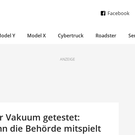
Facebook
odel Y
Model X
Cybertruck
Roadster
Se
ANZEIGE
ür Vakuum getestet:
nn die Behörde mitspielt