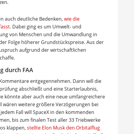
zen.
en auch deutliche Bedenken,
wie die
fasst
. Dabei ging es um Umwelt- und
lung von Menschen und die Umwandlung in
 der Folge höherer Grundstückspreise. Aus der
uspruch aufgrund der wirtschaftlichen
chaffe.
ng durch FAA
 Kommentare entgegennehmen. Dann will die
rüfung abschließt und eine Starterlaubnis,
 Sie könnte aber auch eine neue umfangreichere
l wären weitere größere Verzögerungen bei
n jedem Fall will SpaceX in den kommenden
n, bis zum finalen Test aller 33 Triebwerke
slos klappen,
stellte Elon Musk den Orbitalflug