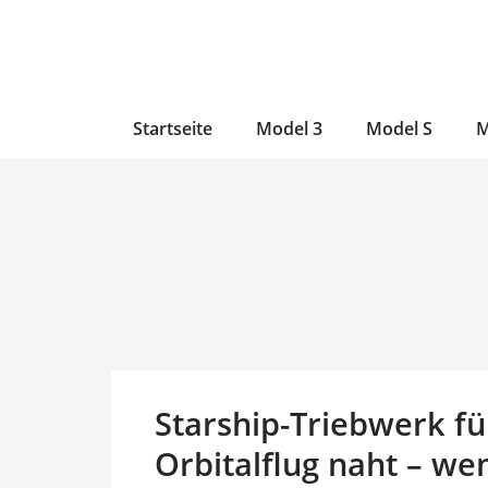
Zum
Skip
Zum
Inhalt
to
Inhalt
wechseln
main
wechseln
content
Startseite
Model 3
Model S
M
Starship-Triebwerk f
Orbitalflug naht – we