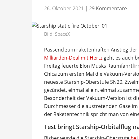
26. Oktober 2021
|
29 Kommentare
Bild: SpaceX
Passend zum raketenhaften Anstieg der
Milliarden-Deal mit Hertz
geht es auch b
Freitag feuerte Elon Musks Raumfahrtfi
Chica zum ersten Mal die Vakuum-Version
neueste Starship-Oberstufe SN20. Zweima
gezündet, einmal allein, einmal zusamm
Besonderheit der Vakuum-Version ist di
Durchmesser die austretenden Gase im 
der Raketentechnik spricht man von ein
Test bringt Starship-Orbitalflug n
Bisher wurde die Starship-Oberstufe
bei