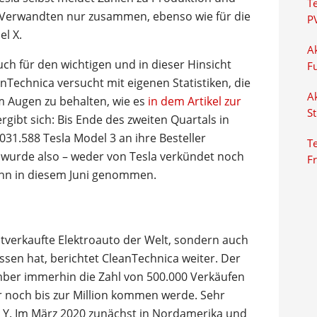
T
m-Verwandten nur zusammen, ebenso wie für die
P
l X.
Ak
ch für den wichtigen und in dieser Hinsicht
F
Technica versucht mit eigenen Statistiken, die
Ak
m Augen zu behalten, wie es
in dem Artikel zur
S
gibt sich: Bis Ende des zweiten Quartals in
031.588 Tesla Model 3 an ihre Besteller
Te
wurde also – weder von Tesla verkündet noch
F
nn in diesem Juni genommen.
stverkaufte Elektroauto der Welt, sondern auch
lassen hat, berichtet CleanTechnica weiter. Der
ber immerhin die Zahl von 500.000 Verkäufen
 er noch bis zur Million kommen werde. Sehr
 Y. Im März 2020 zunächst in Nordamerika und