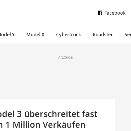
Facebook
odel Y
Model X
Cybertruck
Roadster
Se
ANZEIGE
odel 3 überschreitet fast
 1 Million Verkäufen