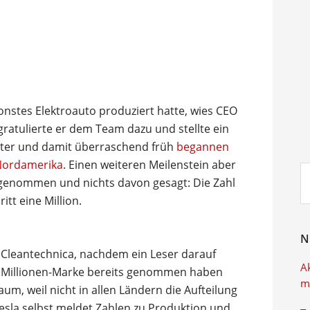
onstes Elektroauto produziert hatte, wies CEO
 gratulierte er dem Team dazu und stellte ein
päter und damit überraschend früh
begannen
 Nordamerika
. Einen weiteren Meilenstein aber
Su
i genommen und nichts davon gesagt: Die Zahl
ei
tt eine Million.
N
 Cleantechnica, nachdem ein Leser darauf
A
e Millionen-Marke bereits genommen haben
m
aum, weil nicht in allen Ländern die Aufteilung
esla selbst meldet Zahlen zu Produktion und