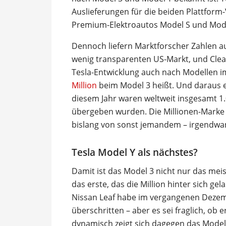
Auslieferungen für die beiden Plattfor
Premium-Elektroautos Model S und Mode
Dennoch liefern Marktforscher Zahlen au
wenig transparenten US-Markt, und Clean
Tesla-Entwicklung auch nach Modellen i
Million
beim Model 3 heißt. Und daraus er
diesem Jahr waren weltweit insgesamt 1.
übergeben wurden. Die Millionen-Marke 
bislang von sonst jemandem – irgendwa
Tesla Model Y als nächstes?
Damit ist das Model 3 nicht nur das mei
das erste, das die Million hinter sich ge
Nissan Leaf habe im vergangenen Dezem
überschritten – aber es sei fraglich, ob
dynamisch zeigt sich dagegen das Model