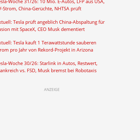
esla-Woche 31/26: 10 Mio. E-Autos, LFP aus USA,
V-Strom, China-Gerüchte, NHTSA prüft
tuell: Tesla prüft angeblich China-Abspaltung für
usion mit SpaceX, CEO Musk dementiert
tuell: Tesla kauft 1 Terawattstunde sauberen
trom pro Jahr von Rekord-Projekt in Arizona
sla-Woche 30/26: Starlink in Autos, Restwert,
rankreich vs. FSD, Musk bremst bei Robotaxis
ANZEIGE