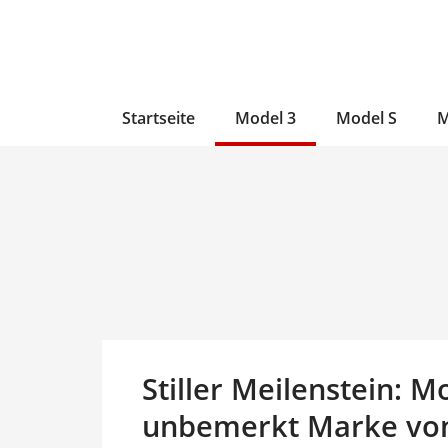
Zum
Skip
Zum
Inhalt
to
Inhalt
wechseln
main
wechseln
content
Startseite
Model 3
Model S
M
Stiller Meilenstein: M
unbemerkt Marke von