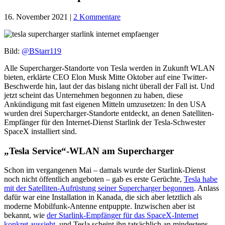
16. November 2021
|
2 Kommentare
Bild:
@BStarr119
Alle Supercharger-Standorte von Tesla werden in Zukunft WLAN
bieten, erklärte CEO Elon Musk Mitte Oktober auf eine Twitter-
Beschwerde hin, laut der das bislang nicht überall der Fall ist. Und
jetzt scheint das Unternehmen begonnen zu haben, diese
Ankündigung mit fast eigenen Mitteln umzusetzen: In den USA
wurden drei Supercharger-Standorte entdeckt, an denen Satelliten-
Empfänger für den Internet-Dienst Starlink der Tesla-Schwester
SpaceX installiert sind.
„Tesla Service“-WLAN am Supercharger
Schon im vergangenen Mai – damals wurde der Starlink-Dienst
noch nicht öffentlich angeboten – gab es erste Gerüchte,
Tesla habe
mit der Satelliten-Aufrüstung seiner Supercharger begonnen
. Anlass
dafür war eine Installation in Kanada, die sich aber letztlich als
moderne Mobilfunk-Antenne entpuppte. Inzwischen aber ist
bekannt, wie
der Starlink-Empfänger für das SpaceX-Internet
konkret aussieht
, und Tesla scheint ihn tatsächlich an mindestens