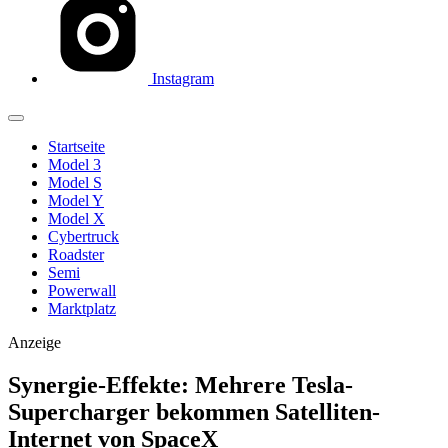
Instagram
Startseite
Model 3
Model S
Model Y
Model X
Cybertruck
Roadster
Semi
Powerwall
Marktplatz
Anzeige
Synergie-Effekte: Mehrere Tesla-
Supercharger bekommen Satelliten-
Internet von SpaceX