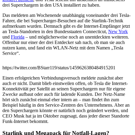
drei Superchargern in den USA installiert zu haben.
Das meldeten am Wochenende unabhängig voneinander drei Tesla-
Fahrer, die bei Supercharger-Besuchen auf die Starlink-Technik
aufmerksam wurden. Demnach gibt es die Internet-Empfänger jetzt
an Tesla-Standorten in den Bundesstaaten Connecticut,
New York
und
Florida
– und möglicherweise noch an unentdeckten weiteren.
Offenbar nur einer der drei Entdecker sah nach, ob man sie auch
nutzen kann, und fand ein WLAN-Netz mit dem Namen „Tesla
Service“.
https://twitter.com/BStarr119/status/1459626380484915201
Einen erfolgreichen Verbindungsversuch meldete zunächst aber
auch er nicht. Damit blieb einstweilen offen, ob Tesla die Internet-
Konnektivität per Satellit an seinen Superchargern nur für eigene
Zwecke aufbaut oder auch für ladende Kunden. Der Netz-Name
hört sich zunächst einmal eher intern an – man findet ihn zum
Beispiel häufig in den Service-Zentren des Unternehmens. Aber an
den Superchargern könnte er natürlich noch geändert werden, und
CEO Musk hat ja im Oktober zugesagt, dass jeder dieser Standorte
Funk-Internet bekommt.
Starlink und Megapack für Notfall-Lagen?