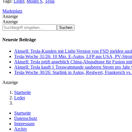
Tags:
Leder
,
Model S
,
Tesla
Marktplatz
Anzeige
Anzeige
Suchbegriff
eingeben...
Neueste Beiträge
Aktuell: Tesla-Kunden mit Light-Version von FSD melden au
Tesla-Woche 31/26: 10 Mio. E-Autos, LFP aus USA, PV-Stro
Aktuell: Tesla prüft angeblich China-Abspaltung für Fusion 
Aktuell: Tesla kauft 1 Terawattstunde sauberen Strom pro Jahr
Tesla-Woche 30/26: Starlink in Autos, Restwert, Frankreich v
Anzeige
Startseite
Leder
Startseite
Datenschutz
Impressum
Archiv