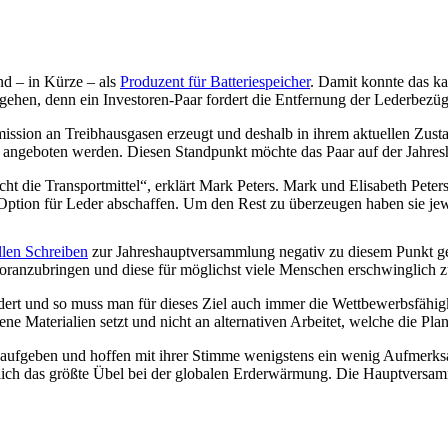
nd – in Kürze – als
Produzent für Batteriespeicher
. Damit konnte das ka
er gehen, denn ein Investoren-Paar fordert die Entfernung der Lederbe
ission an Treibhausgasen erzeugt und deshalb in ihrem aktuellen Zustan
s angeboten werden. Diesen Standpunkt möchte das Paar auf der Jahre
cht die Transportmittel“, erklärt Mark Peters. Mark und Elisabeth Pet
Option für Leder abschaffen. Um den Rest zu überzeugen haben sie jew
ellen Schreiben
zur Jahreshauptversammlung negativ zu diesem Punkt geä
voranzubringen und diese für möglichst viele Menschen erschwinglich z
ert und so muss man für dieses Ziel auch immer die Wettbewerbsfähig
ne Materialien setzt und nicht an alternativen Arbeitet, welche die Pl
t aufgeben und hoffen mit ihrer Stimme wenigstens ein wenig Aufmerks
ch das größte Übel bei der globalen Erderwärmung. Die Hauptversamml