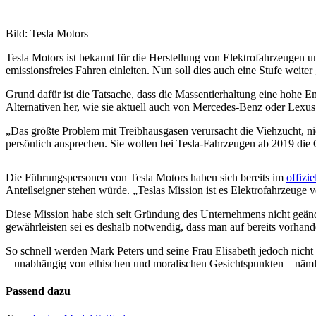
Bild: Tesla Motors
Tesla Motors ist bekannt für die Herstellung von Elektrofahrzeugen u
emissionsfreies Fahren einleiten. Nun soll dies auch eine Stufe weit
Grund dafür ist die Tatsache, dass die Massentierhaltung eine hohe Em
Alternativen her, wie sie aktuell auch von Mercedes-Benz oder Lexu
„Das größte Problem mit Treibhausgasen verursacht die Viehzucht, ni
persönlich ansprechen. Sie wollen bei Tesla-Fahrzeugen ab 2019 die 
Die Führungspersonen von Tesla Motors haben sich bereits im
offizi
Anteilseigner stehen würde. „Teslas Mission ist es Elektrofahrzeuge 
Diese Mission habe sich seit Gründung des Unternehmens nicht geänd
gewährleisten sei es deshalb notwendig, dass man auf bereits vorhande
So schnell werden Mark Peters und seine Frau Elisabeth jedoch nich
– unabhängig von ethischen und moralischen Gesichtspunkten – nämli
Passend dazu