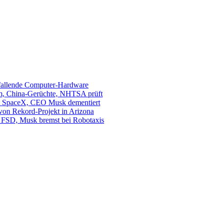
sfallende Computer-Hardware
m, China-Gerüchte, NHTSA prüft
mit SpaceX, CEO Musk dementiert
 von Rekord-Projekt in Arizona
s. FSD, Musk bremst bei Robotaxis