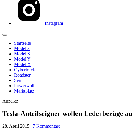
Instagram
Startseite
Model 3
Model S
Model Y
Model X
Cybertruck
Roadster
Semi
Powerwall
Marktplatz
Anzeige
Tesla-Anteilseigner wollen Lederbezüge 
28. April 2015
|
7 Kommentare